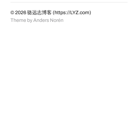
© 2026
骆远志博客 (https://LYZ.com)
Theme by
Anders Norén