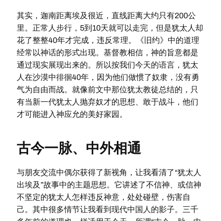
其实，迦南距离埃及很近，直线距离大约只有200公
里。正常人步行，5到10天就可以走完，但是犹太人却
花了整整40年才完成，违反常理。《旧约》中的道理
经常以神话的形式出现。基督教相信，神的旨意都是
通过现实展现出来的。所以按我们今天的语言，犹太
人在沙漠中徘徊40年，因为他们做惯了奴隶，没有勇
气为自由而战。就像前文中那位犹太教徒总结的，只
有当新一代犹太人抛弃奴才的思想、敢于战斗，他们
才可能进入神应允的美好家园。
古今一脉、中外相通
与朋友交流中偶尔获得了新视角，让我看清了“犹太人
出埃及”故事中的主题思想。它讲述了不信神、或信神
不坚定的犹太人怎样违反神意，处处碰壁，伤害自
己。其中很多情节让我看到现代中国人的影子。三千