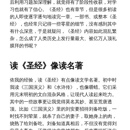
后利用习题加深理解，就觉得有了阶段性收获，对学
习也就有了信心。《圣经》也有章节，但是很多初读
的人即使逐字逐句地读完一章、一部书、或整本《圣
经》，也经常只记得一些零星的细节，没有感到其中
有什么深意，于是就疑问，《圣经》内容如此混乱繁
杂，怎么成了人类历史上发行量最大、被亿万人顶礼
膜拜的书呢？
读《圣经》像读名著
依我的经验，读《圣经》有点像读文学名著。初中时
我读《三国演义》和《水浒传》，也像嚼蜡。它们采
用元末明初的文白混杂风格，让现代人读起来吃力。
其中的一些故事更让我觉得莫名其妙、甚至荒唐透
顶。比如《三国演义》里的刘安要招待刘备吃饭，一
时找不到荤菜，就杀了自己的妻子，取她身上的肉，
烧熟了给刘备吃。刘备知道真相后，不但没有觉得刘