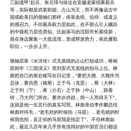
三副遗甲”起兵、朱元璋与徐达在安徽老家招募新兵
等，实际都是武装割据、占山为王，而不再像远古中
国或欧美日的领袖们那样，依靠血统、信仰、或道义
的感召力。不但最高权力层如此，在不那么引人瞩目
的中级权力层也类似。比如落马的沈阳市长慕绥新，
就在身边聚集一大批流氓，形成帮派势力，依此攫取
职位，一步步上升。
领袖层靠《水浒传》式无底线的占山打劫成功，将相
层则学《三国演义》里刘安式无底线的拍马上位。林
彪把自己的座右铭写在日记里，“要把大拥、大顺作为
总诀，要仿恩（格斯）之于马（克思），斯（大林）
之于列（宁），蒋（介石）之于孙（中山），跟着
转，乃大窍门所在。要亦步亦趋，得一人而得天下”。
这就是他一生言行的真实写照。林彪亲信李作鹏总结
林彪对待毛，“老毛对的时候拍（马屁），老毛错的时
候我也拍，反正你的马屁我是拍定了”。不但林彪如
此，最近几百年来几乎所有混得好的中国官员们都这