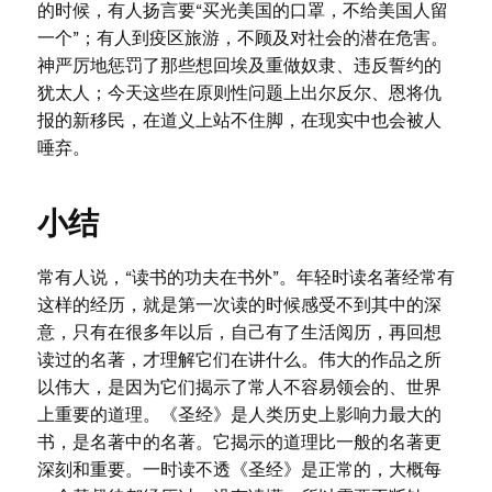
的时候，有人扬言要“买光美国的口罩，不给美国人留
一个”；有人到疫区旅游，不顾及对社会的潜在危害。
神严厉地惩罚了那些想回埃及重做奴隶、违反誓约的
犹太人；今天这些在原则性问题上出尔反尔、恩将仇
报的新移民，在道义上站不住脚，在现实中也会被人
唾弃。
小结
常有人说，“读书的功夫在书外”。年轻时读名著经常有
这样的经历，就是第一次读的时候感受不到其中的深
意，只有在很多年以后，自己有了生活阅历，再回想
读过的名著，才理解它们在讲什么。伟大的作品之所
以伟大，是因为它们揭示了常人不容易领会的、世界
上重要的道理。《圣经》是人类历史上影响力最大的
书，是名著中的名著。它揭示的道理比一般的名著更
深刻和重要。一时读不透《圣经》是正常的，大概每