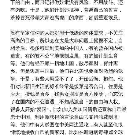
下的自由，而只记得做奴隶没有风险、不用战斗、还
有肉吃。于是，他们计划违抗神，背离自己的誓言，
杀掉冒死带领大家逃离虎口的摩西，然后重返埃及。
没有坚定信仰的人都沉溺于低级的肉体需求，不关注
高尚的目标，所以会在大是大非问题上摇摆不定，自
相矛盾。很多移民到美加的中国人，有的曾在国内被
迫害、有的被不公平地限制发展、有的被计划生育
等。他们曾经不顾一切地出国，散尽家财，背井离
乡。但是逃离中国后，他们在北美也要面对激烈的竞
争。于是，有些人就受不了了，开始后悔、抱怨。他
们对比新旧生活的标准经常是饭菜是否合口、住房是
否大、攒钱是否多，找男女朋友是否方便等，而忘记
了在国内的不公遭遇，不知感激当下的自由与人权。
很多人开始“爱国”，比如加入美加国籍后还宣称自己最
忠于中国、利用新获得的言论自由去支持独裁制度
等。他们中有人试图在中美两边通吃，有人甚至仇恨
慷慨地接收自己的新家园。比如在新冠病毒肆虐全球