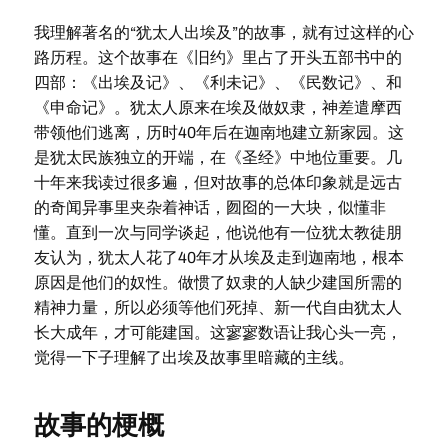
我理解著名的“犹太人出埃及”的故事，就有过这样的心
路历程。这个故事在《旧约》里占了开头五部书中的
四部：《出埃及记》、《利未记》、《民数记》、和
《申命记》。犹太人原来在埃及做奴隶，神差遣摩西
带领他们逃离，历时40年后在迦南地建立新家园。这
是犹太民族独立的开端，在《圣经》中地位重要。几
十年来我读过很多遍，但对故事的总体印象就是远古
的奇闻异事里夹杂着神话，囫囵的一大块，似懂非
懂。直到一次与同学谈起，他说他有一位犹太教徒朋
友认为，犹太人花了40年才从埃及走到迦南地，根本
原因是他们的奴性。做惯了奴隶的人缺少建国所需的
精神力量，所以必须等他们死掉、新一代自由犹太人
长大成年，才可能建国。这寥寥数语让我心头一亮，
觉得一下子理解了出埃及故事里暗藏的主线。
故事的梗概