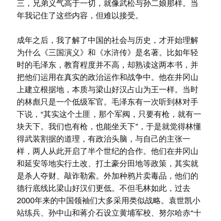
三，兄弟义气高于一切，就像武松与孙二娘那样。当
年我记住了这些内容，但难以接受。
成年之后，我了解了中国的社会与历史，才开始理解
为什么《三国演义》和《水浒传》是名著。比如年轻
时的毛泽东，教育程度并不高，却熟读这两本书，并
把他们运用在真实的政治运作和战争中。他在井冈山
上建立根据地，本质与梁山好汉占山为王一样。当时
的林彪只是一个低级军官。毛泽东有一次听到林对手
下说，“其实这个土匪，那个军阀，只要有枪，就有一
块天下。我们也有枪，也能坐天下”，于是就觉得林懂
得武装割据的道理，有政治头脑，与自己的主张一
样，两人从此开启了半个世纪的合作。他们在井冈山
和延安等地实行土改、打土豪分田地等政策，其实就
是杀人夺财、敲诈勒索。外加种鸦片卖毒品，他们的
德行底线比梁山好汉们更低。不但毛林如此，过去
2000年来的中国领袖们大多采用类似战略。袁世凯小
站练兵、孙中山和蒋介石设立黄埔军校、努尔哈赤“十