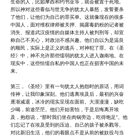
生命的人，比如摩西和约书亚等，就会被置于死地。
所以神对这些看似与世无争的犹太人暴怒，发誓要杀
了他们，让他们为自己的罪买单。这就像现在的很多
中国人，面对维权律师被关押、揭露毒奶粉的记者被
消失、报道武汉疫情的自媒体主持人被判刑等，却宣
称自己不关心，对政治不感兴趣。他们自以为是温良
的顺民，实际上是正义的逃兵，对神犯了罪。在《圣
经》中，神不允许那些懦弱的犹太人进入迦南地。在
现实中，这些怯懦自私的中国人也正在损害中国的未
来。
第三，《圣经》里有一句犹太人抱怨时的原话，用词
传神，让我印象深刻。他们逃离埃及后，最初的兴奋
逐渐减退，冰冷的现实呈现在面前。大漠漫漫，缺吃
少喝，前途茫茫。他们开始害怕，于是后悔离开埃
及，抱怨说，“那时我们坐在肉锅旁边，吃得饱足”。他
们忘记了在埃及受到的压迫、自己的孩子被杀戮等。
对比新旧生活，他们的着眼点不是从前的被奴役与当