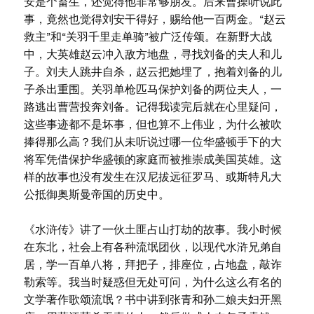
安是个畜生，还觉得他非常够朋友。后来曹操听说此
事，竟然也觉得刘安干得好，赐给他一百两金。“赵云
救主”和“关羽千里走单骑”被广泛传颂。在新野大战
中，大英雄赵云冲入敌方地盘，寻找刘备的夫人和儿
子。刘夫人跳井自杀，赵云把她埋了，抱着刘备的儿
子杀出重围。关羽单枪匹马保护刘备的两位夫人，一
路逃出曹营投奔刘备。记得我读完后就在心里疑问，
这些事迹都不是坏事，但也算不上伟业，为什么被吹
捧得那么高？我们从未听说过哪一位华盛顿手下的大
将军凭借保护华盛顿的家庭而被推崇成美国英雄。这
样的故事也没有发生在汉尼拔远征罗马、或斯特凡大
公抵御奥斯曼帝国的历史中。
《水浒传》讲了一伙土匪占山打劫的故事。我小时候
在东北，社会上有各种流氓团伙，以现代水浒兄弟自
居，学一百单八将，拜把子，排座位，占地盘，敲诈
勒索等。我当时疑惑但无处可问，为什么这么有名的
文学著作歌颂流氓？书中讲到张青和孙二娘夫妇开黑