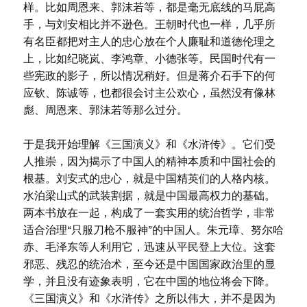
样。比如周恩来、郭沫若等，都是毫无底线的马屁高
手，与刘安相比并不逊色。王朝时代也一样，几乎所
有名臣都把对主人的忠心放在个人廉耻和道德伦理之
上，比如纪晓岚、李鸿章、小德张等。民国时代有一
些宪政的影子，所以情况稍好。但是蒋介石手下的何
应钦、陈诚等，也都很会讨主公欢心，虽然没有像林
彪、周恩来、郭沫若等那么过分。
于是我开始理解《三国演义》和《水浒传》。它们受
人推崇，因为揭示了中国人的精神本质和中国社会的
根基。刘安式的忠心，就是中国精英们的人格内核。
水泊梁山式的武装割据，就是中国最高权力的基础。
两本书放在一起，构成了一套实用的统治哲学，非常
适合治理“只服刀枪不服神”的中国人。朱元璋、努尔哈
赤、毛泽东等人利用它，迅速从平民登上大位。这套
邪恶、残忍的统治术，至今还是中国国家政治里的显
学，并且没有迹象表明，它在中国的地位将会下降。
《三国演义》和《水浒传》之所以伟大，并不是因为