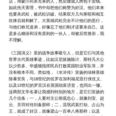
店，用蒙汗药杀无辜的人，然后做成人肉包子卖钱。
如此伤天害理，书中却把他们称赞为好汉。他们本来
也要杀武松，被武松识破。结果双方几句寒暄和相互
吹捧后就和解了。大英雄武松完全不计他们的恶行，
与他们称兄道弟，好像忘了他们刚才还要杀自己。这
是多么糊涂和没有原则的一伙人，却被后世推崇，我
不理解。
《三国演义》里的战争故事吸引人，但是它们与其他
世界古代英雄事迹，比如汉尼拔施险计、斯特凡大公
以少胜多、华盛顿指挥民兵打败英国职业军队等，并
没有根本不同。类似地，《水浒传》宣扬的绿林英雄
除暴安良，与18世纪的佐罗在加利福尼亚行侠仗义、
以及13世纪的罗宾汉在英国劫富济贫，也同出一辙。
这两部文学名著让我感到特别的地方，是它们宣扬的
几个信条：一，人要对主公彻底忠心，就像刘安、赵
云、关羽对待刘备那样；二，流氓武装打劫、占山为
王，就成了好汉，就像梁山一百单八将那样；以及