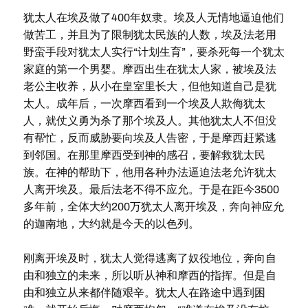
犹太人在埃及做了400年奴隶。埃及人无情地逼迫他们
做苦工，并且为了限制犹太民族的人数，埃及法老用
野蛮手段对犹太人实行“计划生育”，要杀死每一个犹太
家庭的第一个男婴。摩西出生在犹太人家，被埃及法
老公主收养，从小在皇室里长大，但他知道自己是犹
太人。成年后，一次摩西看到一个埃及人欺侮犹太
人，就仗义勇为杀了那个埃及人。其他犹太人不但没
有帮忙，反而威胁要向埃及人告密，于是摩西赶紧逃
到邻国。在那里摩西受到神的感召，要解救犹太民
族。在神的帮助下，他用各种办法逼迫法老允许犹太
人离开埃及。最后法老不得不应允。于是在距今3500
多年前，全体大约200万犹太人离开埃及，奔向神应允
的迦南地，大约就是今天的以色列。
刚离开埃及时，犹太人觉得逃离了奴役地位，奔向自
由和独立的未来，所以听从神和摩西的指挥。但是自
由和独立从来都伴随艰辛。犹太人在路途中遇到困