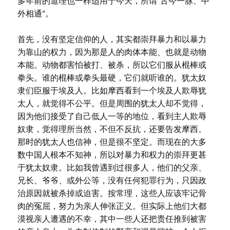
多年前的道理也一样适用于今天，所谓“古今一脉、中
外相通”。
首先，没有坚定信仰的人，其实都崇拜暴力和以暴力
为靠山的权力，因为那是人的肉体本能、也就是动物
本能。动物都害怕被打、被杀，所以它们服从棍棒或
拳头。谁的棍棒或拳头最硬，它们就听谁的。犹太奴
隶们臣服于埃及人。比如摩西看到一个埃及人欺辱犹
太人，就觉得不公平。但是周围的犹太人却不觉得，
因为他们接受了自己低人一等的地位，看到主人欺辱
奴隶，觉得理所当然，不但不反抗，还要告发摩西。
那时的犹太人也信神，但是很不坚定。而现在的大多
数中国人根本不知神，所以对暴力和权力的崇拜更甚
于犹太奴隶。比如我曾遇到过很多人，他们的父亲、
兄长、爷爷、或外公等，没有任何犯罪行为，只因政
治原因就被杀掉或迫害。按常理，这些人应该牢记骨
肉的冤屈，努力为亲人伸张正义。但实际上他们大都
漠视亲人遭遇的不幸，其中一些人还把责任推到被害