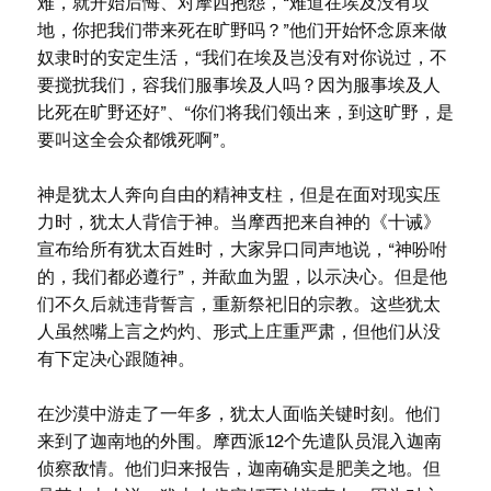
难，就开始后悔、对摩西抱怨，“难道在埃及没有坟
地，你把我们带来死在旷野吗？”他们开始怀念原来做
奴隶时的安定生活，“我们在埃及岂没有对你说过，不
要搅扰我们，容我们服事埃及人吗？因为服事埃及人
比死在旷野还好”、“你们将我们领出来，到这旷野，是
要叫这全会众都饿死啊”。
神是犹太人奔向自由的精神支柱，但是在面对现实压
力时，犹太人背信于神。当摩西把来自神的《十诫》
宣布给所有犹太百姓时，大家异口同声地说，“神吩咐
的，我们都必遵行”，并歃血为盟，以示决心。但是他
们不久后就违背誓言，重新祭祀旧的宗教。这些犹太
人虽然嘴上言之灼灼、形式上庄重严肃，但他们从没
有下定决心跟随神。
在沙漠中游走了一年多，犹太人面临关键时刻。他们
来到了迦南地的外围。摩西派12个先遣队员混入迦南
侦察敌情。他们归来报告，迦南确实是肥美之地。但