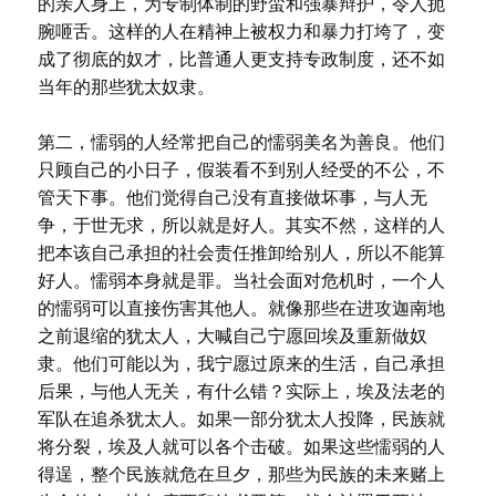
的亲人身上，为专制体制的野蛮和强暴辩护，令人扼
腕咂舌。这样的人在精神上被权力和暴力打垮了，变
成了彻底的奴才，比普通人更支持专政制度，还不如
当年的那些犹太奴隶。
第二，懦弱的人经常把自己的懦弱美名为善良。他们
只顾自己的小日子，假装看不到别人经受的不公，不
管天下事。他们觉得自己没有直接做坏事，与人无
争，于世无求，所以就是好人。其实不然，这样的人
把本该自己承担的社会责任推卸给别人，所以不能算
好人。懦弱本身就是罪。当社会面对危机时，一个人
的懦弱可以直接伤害其他人。就像那些在进攻迦南地
之前退缩的犹太人，大喊自己宁愿回埃及重新做奴
隶。他们可能以为，我宁愿过原来的生活，自己承担
后果，与他人无关，有什么错？实际上，埃及法老的
军队在追杀犹太人。如果一部分犹太人投降，民族就
将分裂，埃及人就可以各个击破。如果这些懦弱的人
得逞，整个民族就危在旦夕，那些为民族的未来赌上