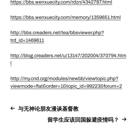
https://bbs.wenxuecity.com/rdzn/4342787.html
https://bbs.wenxuecity.com/memory/1359651.html
http://bbs.creaders.net/tea/bbsviewer.php?
trd_id=1469611
http://blog.creaders.net/u/13147/202004/370794.htm
l
http://my.cnd.org/modules/newbb/viewtopic.php?
viewmode=flat&order=1&topic_id=99223&forum=2
与无神论朋友漫谈基督教
留学生应该回国躲避疫情吗？