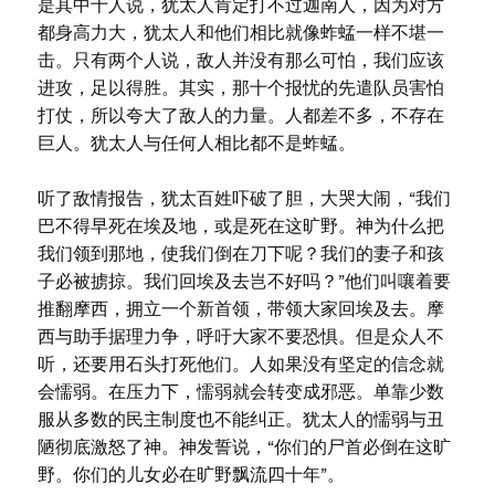
是其中十人说，犹太人肯定打不过迦南人，因为对方
都身高力大，犹太人和他们相比就像蚱蜢一样不堪一
击。只有两个人说，敌人并没有那么可怕，我们应该
进攻，足以得胜。其实，那十个报忧的先遣队员害怕
打仗，所以夸大了敌人的力量。人都差不多，不存在
巨人。犹太人与任何人相比都不是蚱蜢。
听了敌情报告，犹太百姓吓破了胆，大哭大闹，“我们
巴不得早死在埃及地，或是死在这旷野。神为什么把
我们领到那地，使我们倒在刀下呢？我们的妻子和孩
子必被掳掠。我们回埃及去岂不好吗？”他们叫嚷着要
推翻摩西，拥立一个新首领，带领大家回埃及去。摩
西与助手据理力争，呼吁大家不要恐惧。但是众人不
听，还要用石头打死他们。人如果没有坚定的信念就
会懦弱。在压力下，懦弱就会转变成邪恶。单靠少数
服从多数的民主制度也不能纠正。犹太人的懦弱与丑
陋彻底激怒了神。神发誓说，“你们的尸首必倒在这旷
野。你们的儿女必在旷野飘流四十年”。