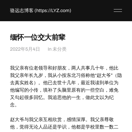
骆远志博客 (https://LYZ.com)
缅怀一位交大前辈
2022年5月4日
In
未分类
我父亲有位老领导和好朋友，两人共事几十年，他比
我父亲年长九岁，我从小按东北习俗称他“赵大爷”（隐
去真实姓名）。他已去世十几年，最近我读到单位为
他编写的小传，填补了头脑里原有的一些空白，难免
又勾起很多回忆。我追思他的一生，做此文以为纪
念。
赵大爷与我父亲互相欣赏，感情深厚。我父亲尊敬
他，觉得无论人品还是学识，他都是学校里数一数二