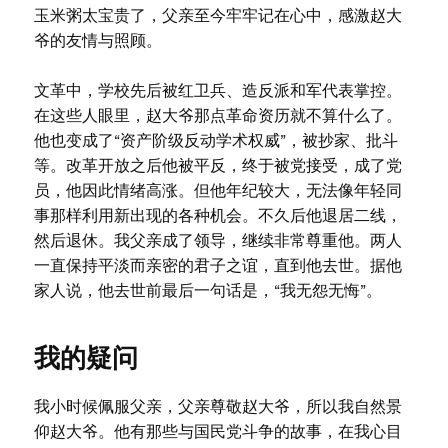
玉米粥太宝贵了，父亲至今牢牢记在心中，感激赵大
爷的友情与照顾。
文革中，学校先后被红卫兵、造反派和军代表掌控。
在这些人眼里，赵大爷那点革命资历就不算什么了。
他也变成了“资产阶级反动学术权威”，被抄家、批斗
等。改革开放之后他被平反，终于被党接受，成了党
员，他因此情绪高涨。但他年纪较大，无法像年轻同
事那样利用新出现的各种机会。不久后他退居二线，
然后退休。我父亲成了领导，继续非常尊重他。两人
一直保持平淡而亲密的君子之谊，直到他去世。据他
家人说，他去世前最后一句话是，“我无怨无悔”。
我的疑问
我小时候佩服父亲，父亲尊敬赵大爷，所以我自然景
仰赵大爷。他有那些与国民党斗争的故事，在我心目