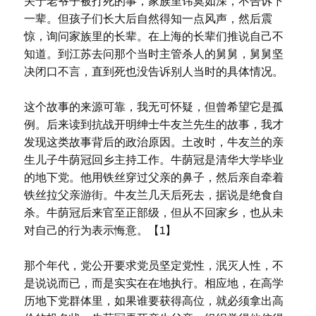
关于老爷子被打死的事，家族里讳莫如深，不告诉下
一辈。但孩子们长大后自然得知一点风声，然后震
惊，询问家族里的长辈。在上海的长辈们推说自己不
知道。到江苏去问那个当时主管杀人的舅舅，舅舅坚
决闭口不言，直到死也没告诉别人当时的具体情况。
这个故事的来源可靠，我无可怀疑，但曾希望它是孤
例。后来读到抗战开明绅士牛友兰先生的故事，我才
发现这类故事背后的政治原因。土改时，牛友兰的亲
生儿子牛荫冠回乡主持工作。牛荫冠是清华大学毕业
的地下党。他用铁丝穿过父亲的鼻子，然后亲自牵着
铁丝拉父亲游街。牛友兰几天后死去，据说是绝食自
杀。牛荫冠后来官至正部级，但从不回家乡，也从未
对自己的行为表示悔意。【1】
那个年代，党公开要求党员坚定党性，泯灭人性，不
是说说而已，而是实实在在地执行。相应地，在高学
历地下党群体里，如果谁要获得高位，就必须拿出高