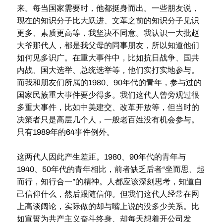
来。每当国家需要时，他都挺身而出。一些朋友说，
现在的知识分子比大跃进、文革之前的知识分子见识
更多、素质更高等，我坚决不同意。我认识一大批赵
大爷那代人，都是我父母的同事朋友，所以知道他们
如何见多识广。在重大事件中，比如抗日战争、国共
内战、国大选举、总统选举等，他们实打实地参与。
而我和朋友们所属的1980、90年代的青年，参与过的
国家民族重大事件要少得多。我们这代人曾旁观过很
多重大事件，比如中美建交、改革开放等，但当时的
决策者只是高层几个人，一般老百姓没有机会参与。
只有1989年的64事件例外。
这两代人因此产生差距。1980、90年代的青年与
1940、50年代的青年相比，前者缺乏后者“坐而思、起
而行，知行合一”的精神。人都应该深刻思考，知道自
己信仰什么，然后跟随信仰。但我们这代人经常在网
上高谈阔论，实际做的却与嘴上说的没多少关系。比
如宣誓为共产主义奋斗终身、却每天想着开公司发