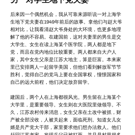
后来因一个偶然机会，我从可靠来源听说一对上海学
生地下党夫妻在1949年前后的故事。拿他们与赵大爷
相对比，让我看清赵大爷身处的大环境，也更多地理
解了他的不容易。在建国前，这对夫妻里的男生是交
大学生、女生在读上海某个医学院，两人都是地下
党，而且在党内地位比较重要。两人都来自大户人
家，其中女生父亲是江苏大地主，算是巨富。本来家
里已安排两人一起留学美国，但他们看到解放军节节
胜利，觉得自己的党马上要在全国掌权，憧憬国家和
自己的远大前程，他们决定放弃留学。
建国后，两个人在上海都很风光。男生留在上海某个
大学里，是重要领导。女生则在大医院里做领导。不
久，江苏农村传来消息，女生父亲在土改中被抓，财
产被全部没收，人被关起来，面临死刑。知道女儿女
婿是共产党大干部，家里要求他们想办法救人。他们
赶回江苏老家，发现岳父已被打死，并且是村里很多