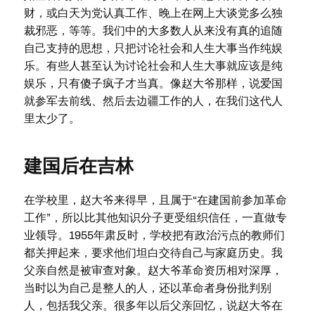
财，或白天为党认真工作、晚上在网上大谈党多么独
裁邪恶，等等。我们中的大多数人从来没有真的追随
自己支持的思想，只把讨论社会和人生大事当作纯娱
乐。有些人甚至认为讨论社会和人生大事就应该是纯
娱乐，只有傻子疯子才当真。像赵大爷那样，说爱国
就参军去前线、然后去边疆工作的人，在我们这代人
里太少了。
建国后在吉林
在学校里，赵大爷来得早，且属于“在建国前参加革命
工作”，所以比其他知识分子更受组织信任，一直做专
业领导。1955年肃反时，学校把有政治污点的教师们
都关押起来，要求他们坦白交待自己与家庭历史。我
父亲自然是被审查对象。赵大爷革命资历相对深厚，
当时以为自己是整人的人，还以革命者身份批判别
人，包括我父亲。很多年以后父亲回忆，说赵大爷在