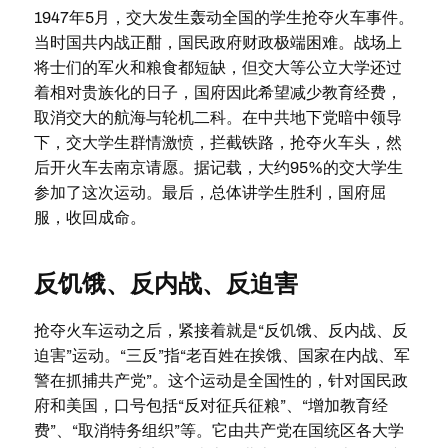
1947年5月，交大发生轰动全国的学生抢夺火车事件。
当时国共内战正酣，国民政府财政极端困难。战场上
将士们的军火和粮食都短缺，但交大等公立大学还过
着相对贵族化的日子，国府因此希望减少教育经费，
取消交大的航海与轮机二科。在中共地下党暗中领导
下，交大学生群情激愤，拦截铁路，抢夺火车头，然
后开火车去南京请愿。据记载，大约95%的交大学生
参加了这次运动。最后，总体讲学生胜利，国府屈
服，收回成命。
反饥饿、反内战、反迫害
抢夺火车运动之后，紧接着就是“反饥饿、反内战、反
迫害”运动。“三反”指“老百姓在挨饿、国家在内战、军
警在抓捕共产党”。这个运动是全国性的，针对国民政
府和美国，口号包括“反对征兵征粮”、“增加教育经
费”、“取消特务组织”等。它由共产党在国统区各大学