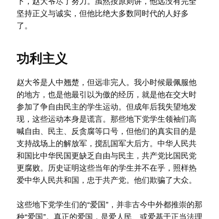
下，赵大爷尽了努力。虽然按原则讲，他远没有完全
坚持正义与诚实，但他比绝大多数同时代的人好多
了。
功利主义
赵大爷是人中翘楚，但远非完人。我小时候最佩服他
的地方，也是他最引以为傲的经历，就是他在交大时
参加了争自由民主的学生运动。但成年后我失望地发
现，这些运动本身是谎言。那些地下党学生领袖们高
喊自由、民主、反贪腐等口号，但他们的真实目的是
支持战场上的解放军，搅乱国军大后方。中华人民共
和国比中华民国更缺乏自由与民主，共产党比国民党
更腐败。历史证明这些当年的学生并不在乎，照样热
爱中华人民共和国，忠于共产党。他们欺骗了大众。
这些地下党学生们的“爱国”，并非古今中外都推崇的那
种“爱国”。真正的爱国，是爱人民、或爱基于正当法理