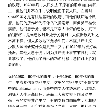
的政府。1949年后，人民失去了原有的那点自由与民
主，但他们并不在乎，说明他们不爱人民。在当时，
中华民国才是有法理基础的政府，而他们破坏这个政
府。他们的所作所为不像岳飞爱南宋，而像吴三桂爱
满清。他们忠于党，也不是正常人推崇的忠诚。真正
的“忠诚”，是当忠诚对象处于劣势时，人依据原则对之
不离不弃。但大多数地下党学生们并不懂共产主义。
少数人试图研究什么是共产主义，在1949年后被打成
托派。其他人忠于党，因为共产党正在节节胜利，就
要掌权了。他们为了自己的功名利禄，急忙跳上胜利
者的船。
无论1980、90年代的青年，还是1940、50年代的青
年，主流都信奉功利主义。这里的“功利主义”不是英文
中的Utilitarianism，而是中国文人传统思想，以功名
利禄为人生最高目标。表面上大家支持不同政治主
张，有的支持共产主义、有的支持自由民主，互相吵
得不可开交，但实质都是为了当官、发财、被社会与