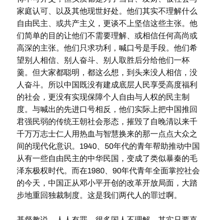
家庭认可、以及其他现世好处。他们其实不理解什么
自由民主、或共产主义，更谈不上坚信这些主张。他
们简单的目的让他们不需要理解、或相信任何高尚或
高深的主张。他们只求功利，喊口号是手段。他们希
望别人相信、别人奋斗、别人取胜后分给他们一杯
羹。但大家都聪明，都这么想，到头来没人相信，没
人奋斗。所以中国既没有建成底层人民享受高度福利
的社会，更没有实现保障个人自由与人权的民主制
度。与喊出的先进口号相反，他们实际上把中国推回
君强民弱的传统王朝社会形态，摧毁了自晚清以来千
千万万志士仁人用热血与智慧换来的那一点点大众之
间的现代化意识。1940、50年代的青年帮助推动中国
从有一些自由民主的中华民国，变成了类似暴秦的毛
泽东极权时代。而在1980、90年代青年全面掌控社会
的今天，中国正从邓小平开创的改革开放局面，大踏
步地重回独裁制度。这是我们两代人的罪过啊。
基督教说，人人有罪，很多国人不理解。其实只要直