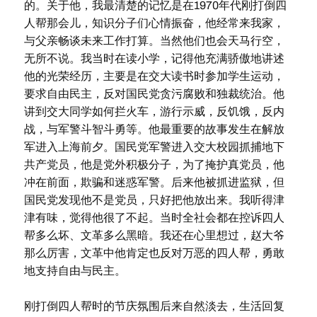
的。关于他，我最清楚的记忆是在1970年代刚打倒四
人帮那会儿，知识分子们心情振奋，他经常来我家，
与父亲畅谈未来工作打算。当然他们也会天马行空，
无所不说。我当时在读小学，记得他充满骄傲地讲述
他的光荣经历，主要是在交大读书时参加学生运动，
要求自由民主，反对国民党贪污腐败和独裁统治。他
讲到交大同学如何拦火车，游行示威，反饥饿，反内
战，与军警斗智斗勇等。他最重要的故事发生在解放
军进入上海前夕。国民党军警进入交大校园抓捕地下
共产党员，他是党外积极分子，为了掩护真党员，他
冲在前面，欺骗和迷惑军警。后来他被抓进监狱，但
国民党发现他不是党员，只好把他放出来。我听得津
津有味，觉得他很了不起。当时全社会都在控诉四人
帮多么坏、文革多么黑暗。我还在心里想过，赵大爷
那么厉害，文革中他肯定也反对万恶的四人帮，勇敢
地支持自由与民主。
刚打倒四人帮时的节庆氛围后来自然淡去，生活回复