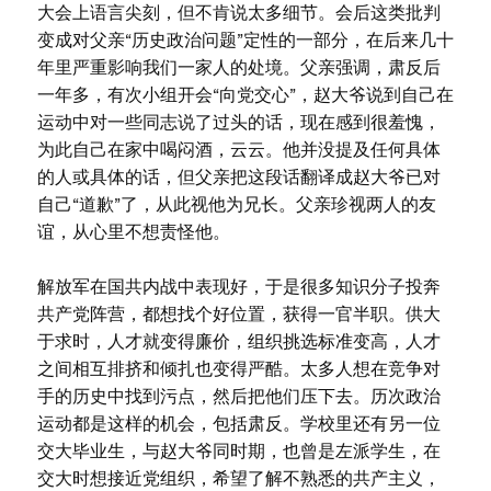
大会上语言尖刻，但不肯说太多细节。会后这类批判
变成对父亲“历史政治问题”定性的一部分，在后来几十
年里严重影响我们一家人的处境。父亲强调，肃反后
一年多，有次小组开会“向党交心”，赵大爷说到自己在
运动中对一些同志说了过头的话，现在感到很羞愧，
为此自己在家中喝闷酒，云云。他并没提及任何具体
的人或具体的话，但父亲把这段话翻译成赵大爷已对
自己“道歉”了，从此视他为兄长。父亲珍视两人的友
谊，从心里不想责怪他。
解放军在国共内战中表现好，于是很多知识分子投奔
共产党阵营，都想找个好位置，获得一官半职。供大
于求时，人才就变得廉价，组织挑选标准变高，人才
之间相互排挤和倾扎也变得严酷。太多人想在竞争对
手的历史中找到污点，然后把他们压下去。历次政治
运动都是这样的机会，包括肃反。学校里还有另一位
交大毕业生，与赵大爷同时期，也曾是左派学生，在
交大时想接近党组织，希望了解不熟悉的共产主义，