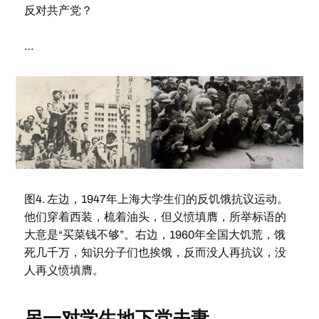
反对共产党？
…
图4. 左边，1947年上海大学生们的反饥饿抗议运动。
他们穿着西装，梳着油头，但义愤填膺，所举标语的
大意是“买菜钱不够”。右边，1960年全国大饥荒，饿
死几千万，知识分子们也挨饿，反而没人再抗议，没
人再义愤填膺。
另一对学生地下党夫妻