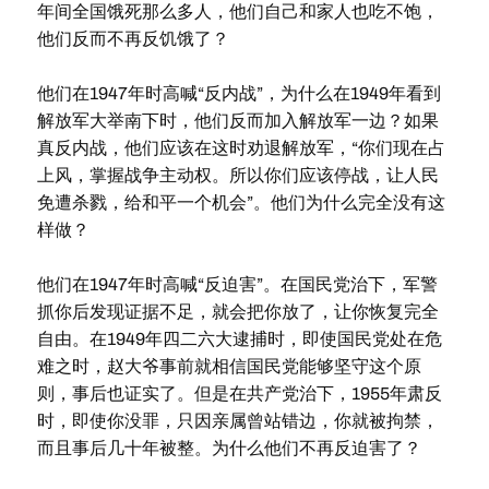
年间全国饿死那么多人，他们自己和家人也吃不饱，
他们反而不再反饥饿了？
他们在1947年时高喊“反内战”，为什么在1949年看到
解放军大举南下时，他们反而加入解放军一边？如果
真反内战，他们应该在这时劝退解放军，“你们现在占
上风，掌握战争主动权。所以你们应该停战，让人民
免遭杀戮，给和平一个机会”。他们为什么完全没有这
样做？
他们在1947年时高喊“反迫害”。在国民党治下，军警
抓你后发现证据不足，就会把你放了，让你恢复完全
自由。在1949年四二六大逮捕时，即使国民党处在危
难之时，赵大爷事前就相信国民党能够坚守这个原
则，事后也证实了。但是在共产党治下，1955年肃反
时，即使你没罪，只因亲属曾站错边，你就被拘禁，
而且事后几十年被整。为什么他们不再反迫害了？