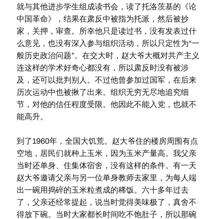
就与其他进步学生组成读书会，读了托洛茨基的《论
中国革命》，结果在肃反中被指为托派，然后被抄
家，关押，审查。所幸他只是读过书，没有发表过什
么意见，也没有深入参与组织活动，所以只定性为“一
般历史政治问题”。在交大时，赵大爷大概对共产主义
连这样的学术好奇心都没有，所以肃反时没有被涉
及，还可以批判别人。不过他曾参加过国军，在后来
历次运动中也被揪了出来。组织无穷无尽地追究细
节，对他的信任程度受限。他因此不能入党，也就不
能高升。
到了1960年，全国大饥荒。赵大爷住的楼房周围有点
空地，居民们就种上玉米，因为玉米产量高。我父亲
当时还单身、住集体宿舍，没有这样的条件。有一天
赵大爷邀请父亲与另一位单身教师去家里，为每人端
出一碗用捣碎的玉米粒煮成的稀饭。六十多年过去
了，父亲还经常提起，说当时觉得美味极了，真舍不
得放下碗。当时大家都长时间吃不饱肚子，所以那碗