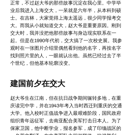
正常，不过赵大爷的那些故事沉淀在我心里。中学毕
业后我进入上海交大，一呆就是六年半，从本科到硕
士。在吉林，大家觉得上海太遥远，很少同学报考交
大。而我从小就知道交大，赵大爷是重要原因。刚到
交大时，我并没把他那些故事与身边现实联系在一
起。但是在1990年代初，交大搞了一次校史展。我参
观时在一张图片介绍里偶然看到他的名字，再按名字
找到照片里的人，一眼就认出他。虽然已经过去了半
个世纪，但他基本轮廓没变。
建国前夕在交大
赵大爷生在江南，但在抗日战争期间辗转多地，在重
庆读完中学，并在1943年考入当时西迁到重庆的交通
大学。他入校时正值战争进入最艰难阶段，国民政府
组织青年远征军，去南亚配合美军打击日本人。为了
保家卫国，他中断学业，报名参军，成了印缅战区的