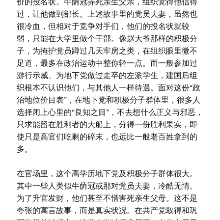
价的投名状。牛荫冠弄死亲生父亲，组织觉得他信得
过，让他做到部长。上述故事里的党员夫妻，虽然也
很冷血，但相对于竞争对手们，他们的投名状就较
弱，只能在大学里做个干部。像赵大爷那样的积极分
子，为掩护党员蹲过几天牢房之类，在组织眼里微不
足道，最多在政治运动中整你轻一点。而一般参加过
游行示威、为地下党做过走卒的左派学生，建国后组
织根本不认识他们，与其他人一样待遇。面对这份“政
治地位价目表”，在地下党和积极分子群体里，很多人
选择闭上心里的“良知之目”，不去想什么正义与邪恶，
只求能留在胜利者的大船上，分得一份胜利果实，即
使只是高官们吃剩的碎末，也远比一般老百姓拿到的
多。
在官场里，这个高学历地下党及积极分子群体很大。
其中一些人类似牛荫冠或那对党员夫妻，冷酷无情。
为了升官发财，他们甚至不惜害死亲生父母。这不是
夸张的寓言故事，而是真实状况。在共产党取得和巩