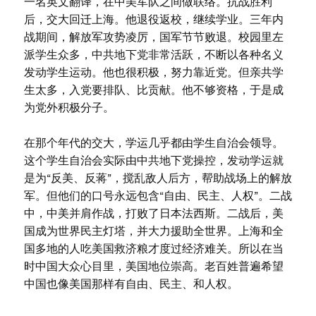
一名英文翻译，在中美军队之间做联络。抗战胜利
后，交大回迁上海。他退役返校，继续学业。三年内
战期间，解放军攻势凌厉，国军节节败退。校园里左
派学生众多，中共地下党非常活跃，不断以各种名义
发动学生运动。他也很积极，努力靠近党。但亲共学
生太多，入党要排队、比贡献。他不够资格，于是成
为党外积极分子。
在那个年代的交大，学运几乎都由学生自治会领导。
这个学生自治会实际由中共地下党操控，发动学运就
是为“反美、反蒋”，搅乱敌人后方，帮助战场上的解放
军。但他们的口号永远包含“自由、民主、人权”。二战
中，中美并肩作战，打败了日本法西斯。二战后，美
国成为世界民主灯塔，并大力援助全世界。上海和全
国多地的人吃美国救济粮才度过经济难关。所以在当
时中国大众心目里，美国地位崇高。老百姓普遍希望
中国也像美国那样有自由、民主、和人权。