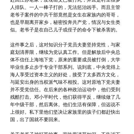
人排队、一人一棒子打的，无法惩治凶手。而且主管
老爷子案件的中共干部竟然是女生在家族内的哥哥，
也是早期离开家乡，秘密投奔共产党，情况与女生类
似。老爷子是在自己儿子或侄子的命令下被杀害的。
这件事之后，这对知识分子党员夫妻坚持党性，与家
庭划清界限，继续为党认真工作。但是解放后中央总
体不信任上海地下党，原来的重要成员被打倒，大学
毕业生多止步于专业干部系列。说到底，中央觉得上
海人享受过资本主义的好处，接受了太多西方文化，
与延安出身的当权派气味不相投。这对原地下党夫妻
并不受党信任。在后来的各种政治运动中，他们受到
残酷打击。邓小平时代，他们获得平反，继续做了几
年中级干部，然后离休。他们生活有保障，但远说不
上很好。私下里他们坚决让家族里的孩子们都赶快出
国，出了国就不要回来。