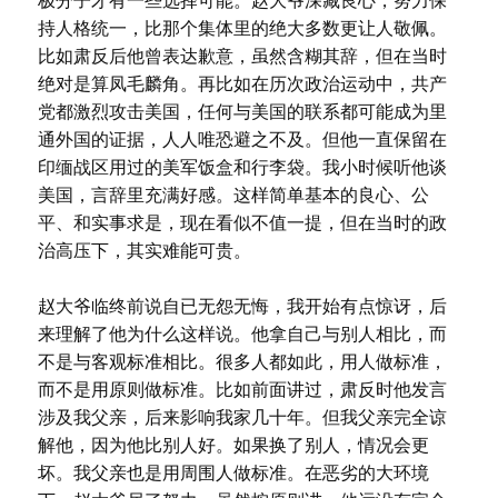
极分子才有一些选择可能。赵大爷深藏良心，努力保
持人格统一，比那个集体里的绝大多数更让人敬佩。
比如肃反后他曾表达歉意，虽然含糊其辞，但在当时
绝对是算凤毛麟角。再比如在历次政治运动中，共产
党都激烈攻击美国，任何与美国的联系都可能成为里
通外国的证据，人人唯恐避之不及。但他一直保留在
印缅战区用过的美军饭盒和行李袋。我小时候听他谈
美国，言辞里充满好感。这样简单基本的良心、公
平、和实事求是，现在看似不值一提，但在当时的政
治高压下，其实难能可贵。
赵大爷临终前说自已无怨无悔，我开始有点惊讶，后
来理解了他为什么这样说。他拿自己与别人相比，而
不是与客观标准相比。很多人都如此，用人做标准，
而不是用原则做标准。比如前面讲过，肃反时他发言
涉及我父亲，后来影响我家几十年。但我父亲完全谅
解他，因为他比别人好。如果换了别人，情况会更
坏。我父亲也是用周围人做标准。在恶劣的大环境