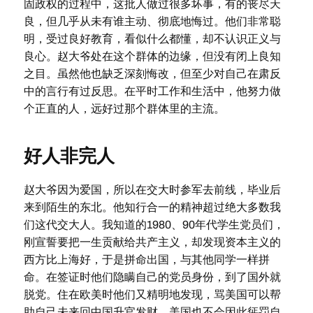
固政权的过程中，这批人做过很多坏事，有的丧尽天
良，但几乎从未有谁主动、彻底地悔过。他们非常聪
明，受过良好教育，看似什么都懂，却不认识正义与
良心。赵大爷处在这个群体的边缘，但没有闭上良知
之目。虽然他也缺乏深刻悔改，但至少对自己在肃反
中的言行有过反思。在平时工作和生活中，他努力做
个正直的人，远好过那个群体里的主流。
好人非完人
赵大爷因为爱国，所以在交大时参军去前线，毕业后
来到陌生的东北。他知行合一的精神超过绝大多数我
们这代交大人。我知道的1980、90年代学生党员们，
刚宣誓要把一生贡献给共产主义，却发现资本主义的
西方比上海好，于是拼命出国，与其他同学一样拼
命。在签证时他们隐瞒自己的党员身份，到了国外就
脱党。住在欧美时他们又精明地发现，骂美国可以帮
助自己未来回中国升官发财，美国也不会因此惩罚自