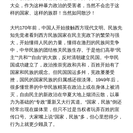
大众，作为这种暴力政治的受害者，当然不会忠于这
样的国家、这样的族群！当然如同散沙！
大约170年前，中国人开始接触西方现代文明。民族先
知先觉者看到西方民族国家在民主宪政下的繁荣与强
大，开始懂得人民的力量，懂得在激烈的民族间竞争
中，中华民族的团结攸关民族生存。于是他们高举“民
主”“共和”“自由”的大旗，反对清朝建立民国。中华民
国成功建立了，政治推崇宪政和共和，百姓开始有了
国家和民族的观念。但民国国运多舛，宪政屡屡受
挫，国民的国家民族的归属感还很淡薄。1949年后，
很多懂世界的中华民族精英在政治上或在身体上被消
灭，自由民主的新政治在华夏大地上烟消云散，以暴
力为基础的“专政”重新又大行其道。“国家，民族”倒还
经常出现在媒体里，但只不过是当权者玩弄百姓的宣
传口号。大家嘴上说“国家，民族”多，但心里想得少，
行为上就更少顾及了。