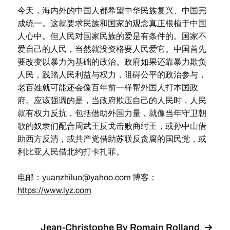
今天，海内外的中国人都希望中华民族复兴、中国完
成统一。这就要求民族和国家的观念真正根植于中国
人心中。但人民对国家民族的爱是有条件的。国家不
爱自己的人民，当然就没资格要人民爱它。中国首先
要改变以暴力为基础的政治。政府如果还靠暴力欺负
人民，践踏人民利益与权力，阻碍公平的政治参与，
老百姓就可能还会像百年前一样帮外国人打本国政
府。应该强调的是，当政府欺压自己的人民时，人民
就有权力反抗，包括借助外国力量，就像当年守卫朝
歌的奴隶们配合周武王反戈击败商纣王，或孙中山借
助西方反清，或共产党借助苏联反贪腐的国民党，或
利比亚人民借北约打卡扎菲。
电邮：
yuanzhiluo@yahoo.com
博客：
https://www.lyz.com
Jean-Christophe By Romain Rolland