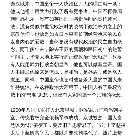
秦汉以来，中国皇帝一人统治亿万人的理由就一条：
他或他祖上用武力打败了所有竞争者。中国不再像周
朝时靠礼乐，没有如英国国王与贵族间的契约或宪
法，没有类似中世纪欧洲时的凌驾于政治权力之上的
宗教信仰，也缺乏如古日本皇室长期经营换来的民众
发自内心的爱戴，当然更没有现代政治的民主自由概
念。两千多年来，除去王莽的新朝和民国初年的短暂
时间里，华夏大地上实行的正统政治理念就是，只要
有人能用武力打败当朝皇帝，他也可以做新皇帝。国
人不顾忌他原来是流氓，是和尚，是外族，或是杀人
魔王。同样，中国皇帝也随时准备杀大量的中国人来
维持统治。在这种政治大环境下，中国人有了皇权淫
威下的“忠君”思想，但没有大家同属一个民族的概念。
1900年八国联军打入北京皇城，联军武力打垮当朝皇
室。传统君权完全依赖军事成功。京城被占，国人自
然以为“君”要变了，要反旧君忠新君了。当时上至慈禧
太后下至街巷平民，都以为要改朝换代了。照片上帮