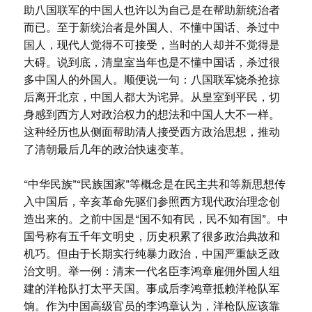
助八国联军的中国人也许以为自己是在帮助新统治者
而已。至于新统治者是外国人、不懂中国话、杀过中
国人，现代人觉得不可接受，当时的人却并不觉得是
大碍。说到底，清皇室当年也是不懂中国话，杀过很
多中国人的外国人。顺便说一句：八国联军烧杀抢掠
后离开北京，中国人都大为诧异。从皇室到平民，切
身感到西方人对政治权力的想法和中国人大不一样。
这种经历也从侧面帮助清人接受西方政治思想，推动
了清朝最后几年的政治快速变革。
“中华民族”“民族国家”等概念是在民主共和等新思想传
入中国后，辛亥革命先驱们参照西方现代政治理念创
造出来的。之前中国是“国不知有民，民不知有国”。中
国号称有五千年文明史，历史积累了很多政治典故和
机巧。但由于长期实行纯暴力政治，中国严重缺乏政
治文明。举一例：清末一代名臣李鸿章雇佣外国人组
建的洋枪队打太平天国。事成后李鸿章抵赖洋枪队军
饷。作为中国高级官员的李鸿章认为，洋枪队应该靠