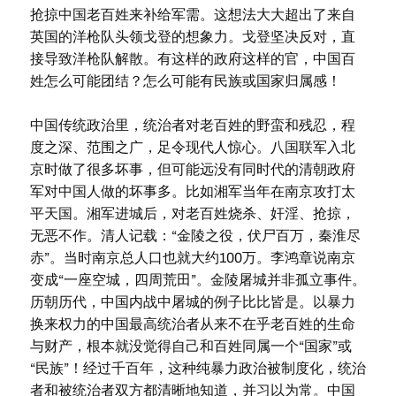
抢掠中国老百姓来补给军需。这想法大大超出了来自
英国的洋枪队头领戈登的想象力。戈登坚决反对，直
接导致洋枪队解散。有这样的政府这样的官，中国百
姓怎么可能团结？怎么可能有民族或国家归属感！
中国传统政治里，统治者对老百姓的野蛮和残忍，程
度之深、范围之广，足令现代人惊心。八国联军入北
京时做了很多坏事，但可能远没有同时代的清朝政府
军对中国人做的坏事多。比如湘军当年在南京攻打太
平天国。湘军进城后，对老百姓烧杀、奸淫、抢掠，
无恶不作。清人记载：“金陵之役，伏尸百万，秦淮尽
赤”。当时南京总人口也就大约100万。李鸿章说南京
变成“一座空城，四周荒田”。金陵屠城并非孤立事件。
历朝历代，中国内战中屠城的例子比比皆是。以暴力
换来权力的中国最高统治者从来不在乎老百姓的生命
与财产，根本就没觉得自己和百姓同属一个“国家”或
“民族”！经过千百年，这种纯暴力政治被制度化，统治
者和被统治者双方都清晰地知道，并习以为常。中国