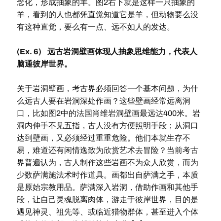
念化，形成抽象的羊。图2右下就是这样一只抽象的
羊，看到的人也都凭直觉知道它是羊，但动物要么没
有这种直觉，要么有一点、远不如人的发达。
(Ex. 6) 远古岩洞壁画体现人抽象思维能力，代表人
脑通彼岸世界。
关于岩洞壁画，考古界必须回答一个基本问题，为什
么远古人要在岩洞深处作画？这些壁画经常远离洞
口，比如图2中的法国肖维岩洞壁画最远达400米。岩
洞内伸手不见五指，古人没有方便照明手段；从洞口
达到壁画，又必须经过重重危险。他们本就生存不
易，难道还有闲情逸致为欣赏艺术去冒险？当前考古
界普遍认为，古人制作这些岩画不为众人欣赏，而为
少数萨满施法术时作道具。画都出自萨满之手，本质
是原始宗教用品。萨满深入岩洞，借助作画和其他手
段，让自己灵魂脱离肉体，游走于彼岸世界，目的是
遇见神灵、祖先等、或临近猎物群体，甚至进入个体