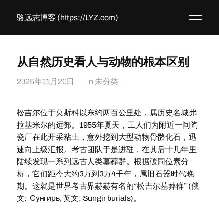
骆远志博客 (https://LYZ.com)
从自然历史看人与动物的根本区别
2025年11月20日
In
未分类
松吉尔位于莫斯科以东约两百公里处，属历史名城弗
拉基米尔的远郊。1955年夏天，工人们为附近一间陶
瓷厂在此开采粘土，意外挖到大型动物骨骼化石，迅
速向上级汇报。考古团队于是进驻，在其后十几年里
陆续发现一系列远古人类墓葬群。根据碳同位素分
析，它们距今大约3万到3万4千年，属旧石器时代晚
期。这就是世界考古界赫赫有名的“松吉尔墓葬群” (俄
文: Сунгирь, 英文: Sungir burials)。