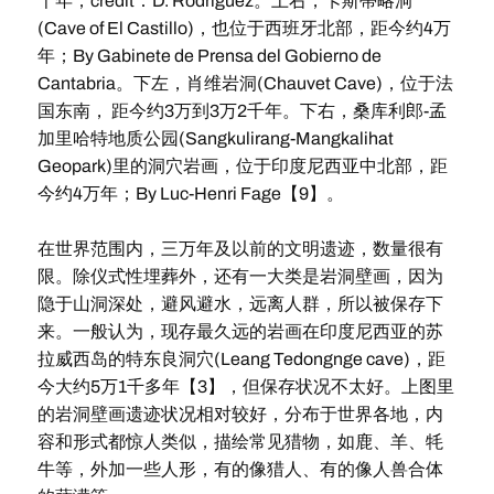
千年；credit：D. Rodríguez。上右，卡斯蒂略洞
(Cave of El Castillo)，也位于西班牙北部，距今约4万
年；By Gabinete de Prensa del Gobierno de
Cantabria。下左，肖维岩洞(Chauvet Cave)，位于法
国东南， 距今约3万到3万2千年。下右，桑库利郎-孟
加里哈特地质公园(Sangkulirang-Mangkalihat
Geopark)里的洞穴岩画，位于印度尼西亚中北部，距
今约4万年；By Luc-Henri Fage【9】。
在世界范围内，三万年及以前的文明遗迹，数量很有
限。除仪式性埋葬外，还有一大类是岩洞壁画，因为
隐于山洞深处，避风避水，远离人群，所以被保存下
来。一般认为，现存最久远的岩画在印度尼西亚的苏
拉威西岛的特东良洞穴(Leang Tedongnge cave)，距
今大约5万1千多年【3】，但保存状况不太好。上图里
的岩洞壁画遗迹状况相对较好，分布于世界各地，内
容和形式都惊人类似，描绘常见猎物，如鹿、羊、牦
牛等，外加一些人形，有的像猎人、有的像人兽合体