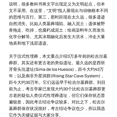
说明，很多教科书将文字出现定义为文明起点，但本
文不采用。在这里，“文明”指人展现出与动物根本不同
的思维与言行。第三，那时距现在太久远，很多遗迹
自然消失。比如人类墓葬塌陷、融入泥土；遗体被野
兽拖走、吃掉，也腐朽成泥土；绘画染料年久而发生
化学分解等。尤其冰期融化后发生大洪水，冲走大量
地表和地下浅层遗迹。
关于仪式性埋葬，本文重点介绍3万多年前的松吉尔墓
葬群。其实还有更古老的类似遗址。最久远的是西班
牙骨头坑遗址(Sima de los Huesos)，距今大约43万
年；以及南非升星洞群(Rising Star Cave System)，
距今大约30万年。它们远远早于松吉尔墓葬群。到目
前为止，考古学家已发现大约30个比松吉尔墓葬群更
古老的疑似人类仪式性埋葬遗址，但它们保存状态普
遍较差，因此考古结论争议较多。对比之下，松吉尔
墓葬群保存状况很好，考古结论争议也少，所以我选
它作为关键证据与大家分享。