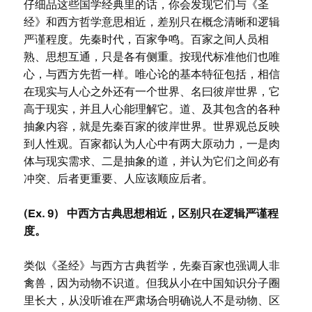
仔细品这些国学经典里的话，你会发现它们与《圣
经》和西方哲学意思相近，差别只在概念清晰和逻辑
严谨程度。先秦时代，百家争鸣。百家之间人员相
熟、思想互通，只是各有侧重。按现代标准他们也唯
心，与西方先哲一样。唯心论的基本特征包括，相信
在现实与人心之外还有一个世界、名曰彼岸世界，它
高于现实，并且人心能理解它。道、及其包含的各种
抽象内容，就是先秦百家的彼岸世界。世界观总反映
到人性观。百家都认为人心中有两大原动力，一是肉
体与现实需求、二是抽象的道，并认为它们之间必有
冲突、后者更重要、人应该顺应后者。
(Ex. 9) 中西方古典思想相近，区别只在逻辑严谨程
度。
类似《圣经》与西方古典哲学，先秦百家也强调人非
禽兽，因为动物不识道。但我从小在中国知识分子圈
里长大，从没听谁在严肃场合明确说人不是动物、区