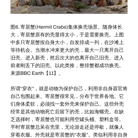
图6. 寄居蟹(Hermit Crabs)集体换壳场景。随身体长
大，寄居蟹原有的壳显得太小，于是需要换壳。上图
中多只寄居蟹按自身大小，自发排成一列，在沙滩上
等待机会。当潮水冲来更大的壳，最大一只离开自己
旧壳、进入新壳，然后次大的也离开自己旧壳、进入
前者刚丢下的旧壳。以此类推，整排蟹都成功换壳。
来源BBC Earth【11】。
所谓“穿衣”，就是动物为保护自己，利用非自身器官将
自己包围起来。寄居蟹很常见，分布于世界各地。它
们身体柔软，必须找一套外壳来保护自己。这些外壳
经常是其他动物死亡后留下的壳，比如海螺壳。在缺
乏选择时，寄居蟹也可能利用空罐头桶、塑料盒等。
平时寄居蟹总呆在壳里，无论游走还是停歇，就像人
穿着衣服。外壳就是寄居蟹的“衣服”。类似利用非自身