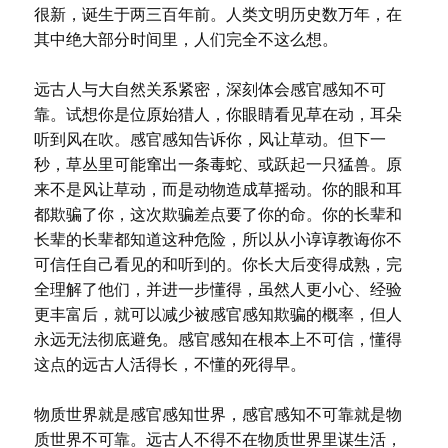
很新，诞生于两三百年前。人类文明历史数万年，在
其中绝大部分时间里，人们完全不这么想。
远古人与大自然关系紧密，深刻体会感官感知不可
靠。试想你是位原始猎人，你眼睛看见草在动，耳朵
听到风在吹。感官感知告诉你，风让草动。但下一
秒，草丛里可能窜出一条毒蛇、或跃起一只猛兽。原
来不是风让草动，而是动物造成草摇动。你的眼和耳
都欺骗了你，这次欺骗差点要了你的命。你的长辈和
长辈的长辈都知道这种危险，所以从小谆谆教诲你不
可信任自己看见的和听到的。你长大后变得成熟，完
全理解了他们，并进一步懂得，虽然人更小心、经验
更丰富后，就可以减少被感官感知欺骗的概率，但人
永远无法彻底避免。感官感知在根本上不可信，懂得
这点的远古人活得长，不懂的死得早。
物质世界就是感官感知世界，感官感知不可靠就是物
质世界不可靠。远古人不得不在物质世界里谋生活，