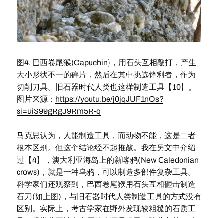
图4. 巴西卷尾猴(Capuchin)，用石头互相敲打，产生
大小形状不一的碎片，然后在其中挑选锋利者，作为
切削刀具。旧石器时代人类也这样制造工具【10】。
图片来源：
https://youtu.be/j0jqJUF1nOs?
si=uiS99gRgJ9Rm5R-q
马克思认为，人能制造工具，而动物不能，这是二者
根本区别。但这个结论经不起推敲。我在另文中介绍
过【4】，澳大利亚海岛上的新喀鸦(New Caledonian
crows)，就是一种乌鸦，可以制造多部件复杂工具。
科学家们还观察到，巴西卷尾猴用石头互相砸击制造
石刀(如上图)，与旧石器时代人类制造工具的方式没有
区别。实际上，考古学家在野外发现较粗糙的石质工