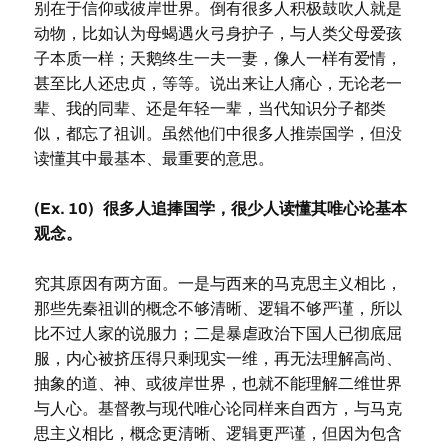
别在于信仰或彼岸世界。倒有很多人积极鼓吹人就是
动物，比如认为母蝎遇火弓身护子，与人类父母爱孩
子本质一样；天鹅终生一夫一妻，像人一样有爱情，
甚至比人还忠贞，等等。说出来让人痛心，无论老一
辈、我的同辈、还是年轻一辈，当代知识分子都类
似，都忘了祖训。虽然他们中很多人推崇国学，但没
读懂其中最基本、最重要的意思。
(Ex. 10) 很多人追捧国学，很少人读懂其唯心论基本
观念
。
究其原因有两方面。一是与西来的马克思主义相比，
那些先秦祖训的概念不够清晰、逻辑不够严谨，所以
比不过人家的说服力；二是暴虐政治下国人已彻底屈
服，内心被挤压得只剩现实一维，再无法理解高尚、
抽象的道、神、或彼岸世界，也就不能理解二维世界
与人心。基督教与现代唯心论同样来自西方，与马克
思主义相比，概念更清晰、逻辑更严谨，但因为包含