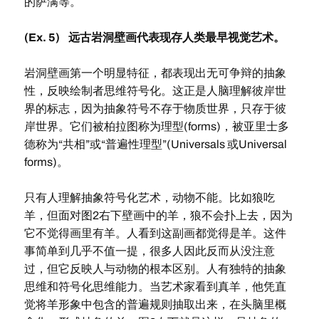
的萨满等。
(Ex. 5) 远古岩洞壁画代表现存人类最早视觉艺术。
岩洞壁画第一个明显特征，都表现出无可争辩的抽象
性，反映绘制者思维符号化。这正是人脑理解彼岸世
界的标志，因为抽象符号不存于物质世界，只存于彼
岸世界。它们被柏拉图称为理型(forms)，被亚里士多
德称为“共相”或“普遍性理型”(Universals 或Universal
forms)。
只有人理解抽象符号化艺术，动物不能。比如狼吃
羊，但面对图2右下壁画中的羊，狼不会扑上去，因为
它不觉得画里有羊。人看到这副画都觉得是羊。这件
事简单到几乎不值一提，很多人因此反而从没注意
过，但它反映人与动物的根本区别。人有独特的抽象
思维和符号化思维能力。当艺术家看到真羊，他凭直
觉将羊形象中包含的普遍规则抽取出来，在头脑里概