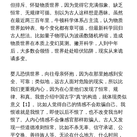
但排斥、怀疑物质世界，因为觉得它充满假象、缺乏
恒常、无规律可循。别以为古人这样想是愚昧。虽然
在最近两三百年里，牛顿科学体系占主流，认为物质
世界如钟表、每个变化都有章可循，但最新科学回归
古人想法。比如量子物理认为波函数随机坍缩，造成
物质世界在本质上变幻莫测。撇开科学，人到中年
后，大多数会领悟，世界处处暗伏陷阱，现实从来诡
谲多变。
婴儿恐惧世界，向往母亲怀抱，因为在那里她感到安
全、可靠；类似地，远古人面对危险的现实，所以比
我们更重视内心，因为在心里他们发现了恒常、规
律、和真。我曾介绍中国古字“真”的构造，就体现类似
意义【1】。比如人觉得自己的情感不会欺骗自己。我
恨谁就是我恨了，即使以后不恨了，也不改变我当时
恨了。人内心情感不会像感官那样欺骗人。古人又发
现一些道德准则恒常。比如不杀无辜、信守承诺、公
平交换、善待族人等。无论在什么地方、什么时间，