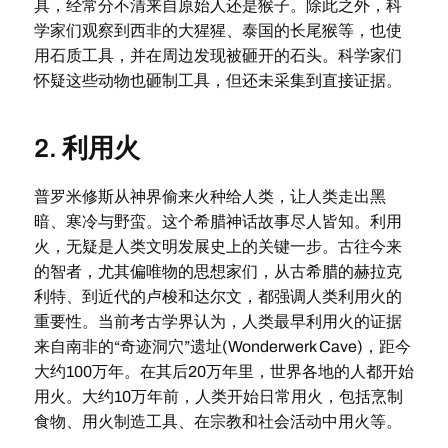
具，经常分不清来自原始人还是猴子。除此之外，科
学家们观察到西非的大猩猩、泰国的长尾猴等，也使
用石质工具，并在周边发现被砸开的石头。科学家们
怀疑这些动物也砸制工具，但还未采集到直接证据。
2. 利用火
普罗米修斯从神界偷来火种给人类，让人类走出黑
暗、寒冷与野蛮。这个希腊神话故事尽人皆知。利用
火，无疑是人类文明发展史上的关键一步。古往今来
的智者，尤其偏唯物的思想家们，从古希腊的赫拉克
利特、到近代的卢梭和达尔文，都强调人类利用火的
重要性。当前考古学界认为，人类最早利用火的证据
来自南非的“奇迹洞穴”遗址(Wonderwerk Cave)，距今
大约100万年。在其后20万年里，世界各地的人都开始
用火。大约10万年前，人类开始日常用火，包括烹制
食物、用火制造工具、在宗教和社会活动中用火等。