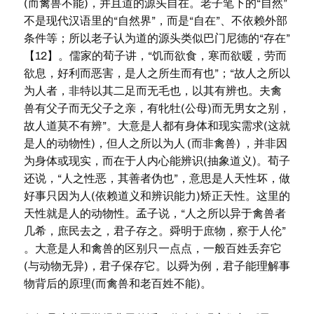
(而禽兽不能)，并且道的源头自在。老子笔下的“自然”
不是现代汉语里的“自然界”，而是“自在”、不依赖外部
条件等；所以老子认为道的源头类似巴门尼德的“存在”
【12】。儒家的荀子讲，“饥而欲食，寒而欲暖，劳而
欲息，好利而恶害，是人之所生而有也”；“故人之所以
为人者，非特以其二足而无毛也，以其有辨也。夫禽
兽有父子而无父子之亲，有牝牡(公母)而无男女之别，
故人道莫不有辨”。大意是人都有身体和现实需求(这就
是人的动物性)，但人之所以为人 (而非禽兽) ，并非因
为身体或现实，而在于人内心能辨识(抽象道义)。荀子
还说，“人之性恶，其善者伪也”，意思是人天性坏，做
好事只因为人(依赖道义和辨识能力)矫正天性。这里的
天性就是人的动物性。孟子说，“人之所以异于禽兽者
几希，庶民去之，君子存之。舜明于庶物，察于人伦”
。大意是人和禽兽的区别只一点点，一般百姓丢弃它
(与动物无异)，君子保存它。以舜为例，君子能理解事
物背后的原理(而禽兽和老百姓不能)。