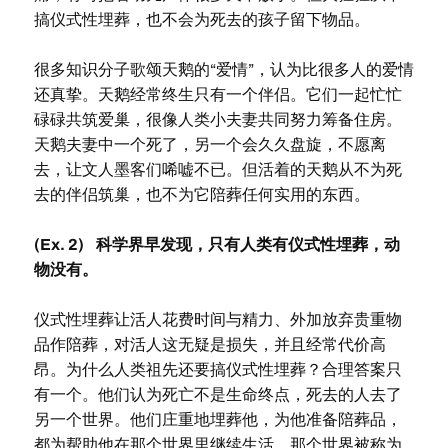
搞仪式性埋葬，也不会为死去的孩子留下物品。
很多知识分子歌颂天鹅的“爱情”，认为比很多人的爱情
还真挚。天鹅经常终生只有一个伴侣。它们一起忙忙
碌碌共筑爱巢，很像人类小夫妻共同努力筹备住房。
天鹅夫妻中一个死了，另一个会久久盘旋，不愿离
去，让文人墨客们唏嘘不已。但活着的天鹅从不为死
去的伴侣筑巢，也不为它陪葬任何实用的东西。
(Ex. 2) 科学界早发现，只有人类有仪式性埋葬，动
物没有。
仪式性埋葬让活人花费时间与精力、外加放弃贵重物
品作陪葬，对活人这无疑是损失，并且经常代价高
昂。为什么人类祖先还要搞仪式性埋葬？合理答案只
有一个。他们认为死亡不是生命终点，死去的人去了
另一个世界。他们庄重地埋葬他，为他准备陪葬品，
都为帮助他在那个世界里继续生活。那个世界被称为