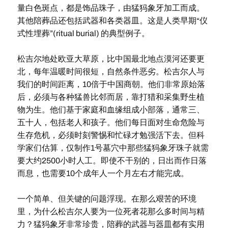
量白色斑点，都是饰品珠子，由猛犸象牙加工而成。
其他陪葬品还包括武器和各类器皿。这是人类早期“仪
式性埋葬”(ritual burial) 的典型例子。
松吉尔地处欧亚大草原，比中国最北地点漠河还要更
北，每年温暖时间很短，自然条件恶劣。松吉尔人与
我们的时间距离，10倍于中国商朝。他们非常原始落
后，必须与各种猛兽比邻而居，靠打猎和采集野生植
物为生。他们基于家庭和血缘组成小部落，通常三、
五十人，包括老人和孩子。他们每日面对生命危险与
生存危机，必须时刻警惕和忙碌才勉强活下去。但科
学家们估算，仅制作1号墓穴中那些猛犸象牙珠子就需
要大约2500小时人工。即使不干别的，日出而作日落
而息，也需要10个成年人一个月左右才能完成。
一个简单、但关键的问题浮现。在那么艰苦的环境
里，为什么松吉尔人要为一位死者花那么多时间与精
力？猛犸象牙非常珍贵，陪葬的武器与器皿都有实用