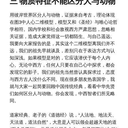
三 物质特征不能区分人与动物
用彼岸世界区分人与动物，证据来自考古，理论体现
在图3中人心二维模型，模型又和《圣经》与唯心论哲
学相符。国内学校和社会敌视西方严肃思想，忽略相
关证据，造成大家觉得这一切都陌生、与自己遥远。
我要向大家报告的是，其实这个二维模型离我们并不
远，我们的祖先早就谈及，差别只在于表达方式与认
知深浅。如果模型是对的，它应该潜伏于每个人内
心。无论中西方，任何人只要在自己心中探求，都会
发现它的影子。我们的祖先当然曾认真探求过，态度
与西方古人没什么不同。现在很多朋友热衷国学，我
就与大家一起简要回顾中国传统经典，看看中华先贤
们如何区分人与动物。你会发现，中西智者们所见略
同。
道家经典、老子的《道德经》说，“人法地、地法天、
天法道，道法自然”，大意是人可以领会超越天地的道