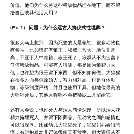
价值。他们为什么将这些稀缺物品埋在地下、而不留
给自己或其他活人用？
(Ex. 1) 问题：为什么远古人搞仪式性埋葬？
很多人马上想到，因为死去的人是领袖。很多动物也
有领袖，比如狼群有狼王，权威非常大、地位非常
高，不亚于人中领袖。狼王死了，狼群从不为它留下
任何稀缺物品。可能有人猜测，那是因为狼智力太
低，也许想为狼王留下东西，但不知如何做。大猩猩
在很多方面类似原始人，智力相对高，也是群体动
物，等级制度严格，并且也使用工具。但地位最高的
大猩猩死后，其他大猩猩不会把稀缺工具留给它。
还有人会说，也许死人与活人感情深厚，所以活人花
精力掩埋死人、并留下陪葬品。但动物之间的感情也
可以很深厚。比如幼儿大猩猩死了，猩猩妈妈会很悲
痛，有时抱着幼儿尸体很多天不放手。但大猩猩从不