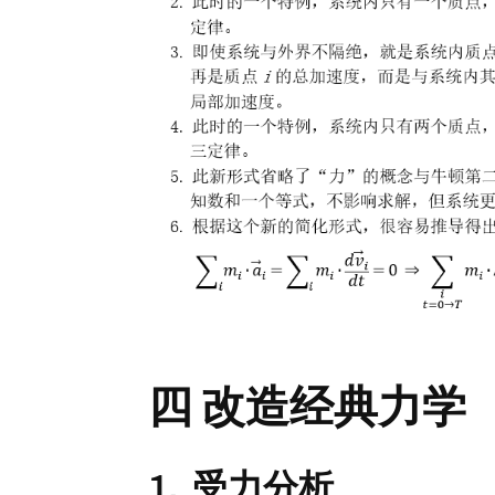
四 改造经典力学
1. 受力分析