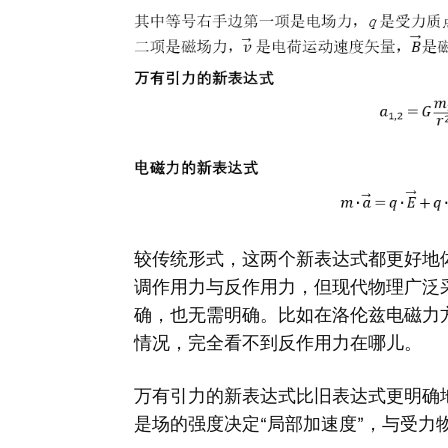
较传统形式，这两个新表达式都更好地体
调作用力与反作用力，但现代物理广泛
确，也无需明确。比如在洛伦兹电磁力
情况，完全看不到反作用力在哪儿。
万有引力的新表达式比旧表达式更明确
是场的强度决定“局部加速度”，与受力