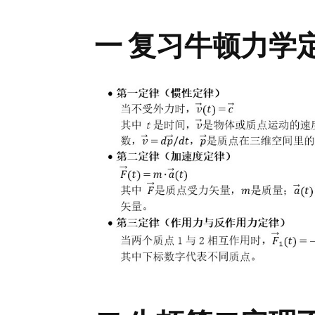
一 复习牛顿力学