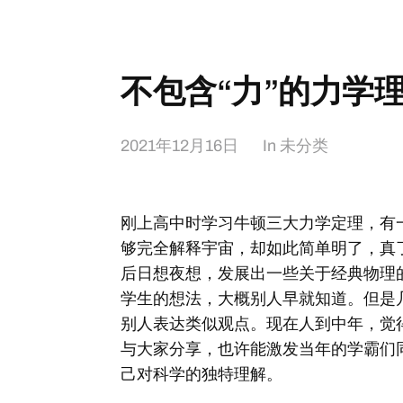
不包含“力”的力学
2021年12月16日
In
未分类
刚上高中时学习牛顿三大力学定理，有
够完全解释宇宙，却如此简单明了，真
后日想夜想，发展出一些关于经典物理
学生的想法，大概别人早就知道。但是
别人表达类似观点。现在人到中年，觉
与大家分享，也许能激发当年的学霸们
己对科学的独特理解。