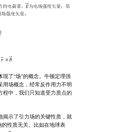
现了“场”的概念。牛顿定理强
采用场概念，经常反作用力不明
方程中，我们只知道受力质点的
地揭示了引力场的关键性质，就
物的性质无关。比如在地球表