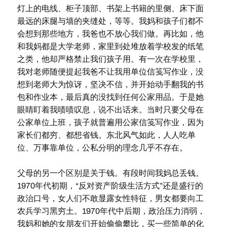
灯上的电线、柜子顶部、书架上书籍的里侧、床下面
最远的床腿与墙的夹缝处，等等。我妈和孩子们都不
会想到那些地方，我爸也不放心我们做。再比如，他
和我妈都是大学老师，家里到处堆放着学校发的纸笔
之类，他却严格禁止我们孩子用。有一次在学校里，
我对老师随便提起我爸不让我用单位信笺写作业，没
想到老师大为惊讶，坚决不信，并开始动手翻我的书
包和作业本，最后真的没找到任何公家用品。于是她
眼睛盯着我啧啧叹息，说不出话来。当时只要父母在
公家单位上班，孩子就普遍用公家信笺写作业，因为
家长们都穷、都想省钱。东北风气如此，人人吃单
位、万事靠单位，公私分明的理念几乎不存在。
父母的另一个区别是关于钱。有段时间我妈总丢钱。
1970年代初期，“反对资产阶级生活方式”还是盛行的
政治口号，女人们不敢显露女性特征，男女都要向工
农兵学习黑穷土。1970年代中后期，政治压力消弱，
我妈和她的女朋友们开始偷偷攀比，买一些简单的化