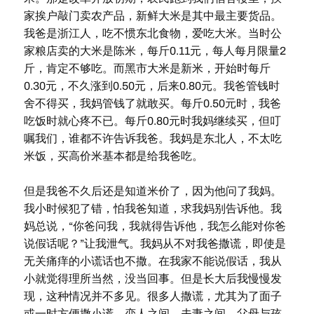
家挨户敲门卖农产品，新鲜大米是其中最主要货品。
我爸是浙江人，吃不惯东北食物，爱吃大米。当时公
家粮店卖的大米是陈米，每斤0.11元，每人每月限量2
斤，肯定不够吃。而黑市大米是新米，开始时每斤
0.30元，不久涨到0.50元，后来0.80元。我爸管钱时
舍不得买，我妈管钱了就敢买。每斤0.50元时，我爸
吃饭时就心疼不已。每斤0.80元时我妈继续买，但叮
嘱我们，谁都不许告诉我爸。我妈是东北人，不太吃
米饭，买高价米基本都是给我爸吃。
但是我爸不久后还是知道米价了，因为他问了我妈。
我小时候犯了错，怕我爸知道，求我妈别告诉他。我
妈总说，“你爸问我，我就得告诉他，我怎么能对你爸
说假话呢？”让我泄气。我妈从不对我爸撒谎，即使是
无关痛痒的小谎话也不撒。在我家不能说假话，我从
小就觉得理所当然，没当回事。但是长大后我慢慢发
现，这种情况并不多见。很多人撒谎，尤其为了面子
或一时方便撒小谎。恋人之间、夫妻之间、父母与孩