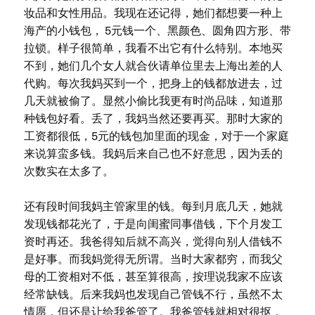
妆品和女性用品。我现在还记得，她们都想要一种上
海产的小钱包， 5元钱一个、黑颜色、圆角四方形、带
拉锁。样子很简单，我看不出它有什么特别。本地买
不到，她们几个女人就合伙请单位里去上海出差的人
代购。每次我妈买到一个，把身上的钱都放进去，过
几天就被偷了。显然小偷比我更有时尚品味，知道那
种钱包好看。丢了，我妈当然还要再买。那时大家的
工资都很低，5元的钱包加里面的现金，对于一个家庭
来说算蛮多钱。我妈后来自己也不好意思，因为丢的
次数实在太多了。
还有段时间我妈主管家里的钱。每到月底几天，她就
发现钱都花光了，于是向闺蜜同事借钱，下个月发工
资时再还。我爸得知后就不高兴，觉得向别人借钱不
是好事。而我妈觉得无所谓。当时大家都穷，而我父
母的工资相对不低，甚至算很高，按理说我家不应该
经常缺钱。后来我妈也发现自己管钱不行，虽然不太
情愿，但还是让给我爸管了。我爸管钱就相对很抠，