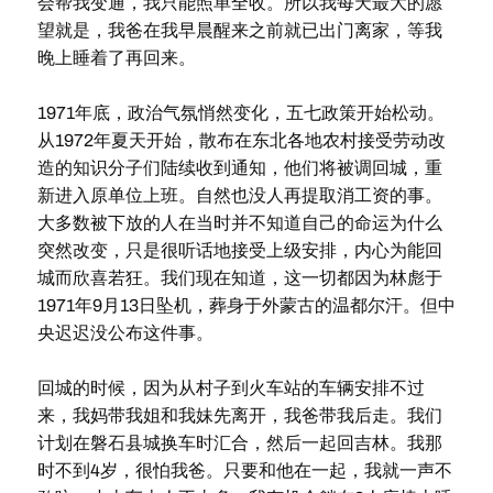
会帮我变通，我只能照单全收。所以我每天最大的愿
望就是，我爸在我早晨醒来之前就已出门离家，等我
晚上睡着了再回来。
1971年底，政治气氛悄然变化，五七政策开始松动。
从1972年夏天开始，散布在东北各地农村接受劳动改
造的知识分子们陆续收到通知，他们将被调回城，重
新进入原单位上班。自然也没人再提取消工资的事。
大多数被下放的人在当时并不知道自己的命运为什么
突然改变，只是很听话地接受上级安排，内心为能回
城而欣喜若狂。我们现在知道，这一切都因为林彪于
1971年9月13日坠机，葬身于外蒙古的温都尔汗。但中
央迟迟没公布这件事。
回城的时候，因为从村子到火车站的车辆安排不过
来，我妈带我姐和我妹先离开，我爸带我后走。我们
计划在磐石县城换车时汇合，然后一起回吉林。我那
时不到4岁，很怕我爸。只要和他在一起，我就一声不