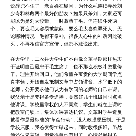
说辞兜不住了。老百姓在疑问，为什么毛连续弄死刘
少奇和林彪两个最好的朋友？如果只杀刘，大家还可
能以为是刘太狡猾、一时蒙蔽了毛。但连续斗死两
个，要么毛太容易被蒙蔽、要么毛太喜欢弄死人。无
论哪种情况，毛都不像神。很多人心中的神话因此破
灭，不再相信官方宣传，但都不敢说出来。
在大学里，工农兵大学生们不再像文革早期那样热衷
于证明自己最忠于毛主席了，也不那么积极斗资批修
了。理性开始回归，他们希望在宝贵的大学期间学点
真本领，开始自发抵制文革中占领讲台、水平低下的
老师，公开要求他们认为有学问的老师给自己讲课。
我父亲于是变得备受追捧，竟然好几个班级同时点名
他讲课。学校里掌权的人不同意，学生们就在上课时
把教室门锁上，集体罢课表达抗议。文革时学生造反
被看作是最标准的“革命行动”，没人敢强硬压制。于是
学校屈服，我爸变得忙碌起来，同时教很多班。虽然
他还位卑言轻，但觉得自己有用了，心情舒畅很多，