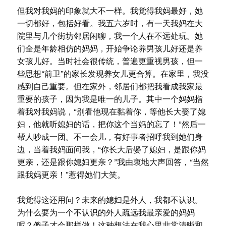
但我对我妈的印象就大不一样。我觉得我妈最好，她
一切都好，包括好看。我五六岁时，有一天我妈在大
院里与几个街坊邻居闲聊，我一个人在不远处玩。她
们全是年龄相仿的妈妈，开始争论养男孩儿好还是养
女孩儿好。当时社会很传统，普遍更重视男孩，但一
些思想“前卫”的家长发现养女儿更合算。在家里，我没
感到自己重要。但在家外，邻居们都把我看成我家最
重要的孩子，因为我是唯一的儿子。其中一个妈妈指
着我对我妈说，“别看他现在黏着你，等他长大娶了媳
妇，他就听媳妇的话，把你这个当妈的忘了！”然后一
帮人吵成一团。不一会儿，有好事者招呼我到她们身
边，当着我妈面问我，“你长大后娶了媳妇，是跟你妈
更亲，还是跟你媳妇更亲？”我由衷地大声回答，“当然
跟我妈更亲！”惹得她们大笑。
我觉得这还用问？未来的媳妇是外人，我都不认识。
为什么要为一个不认识的外人疏远我最亲爱的妈妈
呢？傻子才会那样做！这种想法在我心里非常清晰和