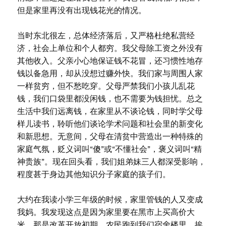
但是家里再没有出现钱花光的情况。
当时东北很左，总体经济落后，又严格杜绝私营经
济，社会上单位和个人都穷。我父母除工资之外没有
其他收入。父亲小心地保证钱不花冒，还习惯性地存
钱以备急用，却从没想过赚外快。我们家与周围人家
一样贫穷，但不愁吃穿。父母严禁我们小孩儿乱花
钱，我们口袋里都没闲钱，也不需要为钱担忧。总之
生活中我们远离钱，在家里从不谈论钱，同时学父母
样儿读书，聆听他们谈论学术问题和社会里的新变化
和新思想。无意间，父母在清贫中营造出一种特殊的
家庭气氛，贬义词叫“傻”或“不懂社会”，褒义词叫“精
神贵族”。现在回头看，我们姐弟妹三人都深受影响，
程度甚于身边其他知识分子家庭的孩子们。
大约在我读小学三年级的时候，家里管钱的人又变成
我妈。我发现这点是因为家里要在黑市上买高价大
米。那是改革开放初期，农民跑到我们宿舍楼里，挨