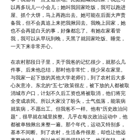
以再多玩儿一小会儿；她叫我回家吃饭，我可以跑进
屋、抓个大饼，马上再跑出去。她可能在后面大声责
备我，但不会真追上来把我揪回去。我晚上回家，她
也不会再提白天的事，好像都忘了。有她在家看管
我，我可以从早玩到晚，天黑了就回家吃饭、睡觉，
一天下来非常开心。
在农村那段日子里，关于我爸的记忆很少，就那么几
件事。后来他总结，那时他非常忙，很少呆在家里。
与我家一起下放的其他大学老师们，到了农村后大多
心灰意冷。东北的“五七”政策很左，被下放的人都被取
消城市户口，计划不久后工资也将被取消，他们将完
全变成农民。所以大家没了盼头，士气低落，能装病
就装病，不愿出工。但我爸不一样。他有“历史政治问
题”，很早就在城里挨整。几乎在每次政治运动中，他
都被单独揪出来整一遍。那个年代，运动又特别多，
基本不间断。到了农村，生活条件很差，却也让他远