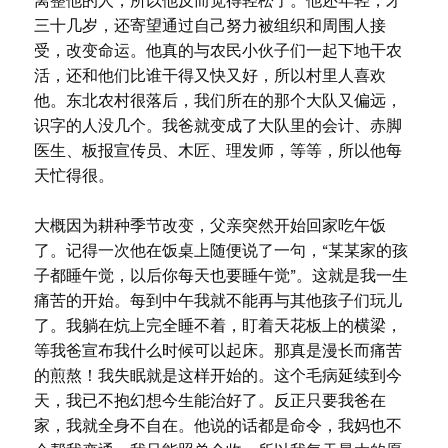
离整他的人，所以他反而觉得轻松了。他还年轻，才
三十几岁，还寄望通过自己努力被组织和周围人接
受，改变命运。他真的与农民小伙子们一起下地干农
活，还和他们比谁干得又快又好，所以村里人喜欢
他。东北农村很落后，我们所在的那个大队又偏远，
识字的人没几个。我爸就变成了大队里的会计、赤脚
医生、板报宣传员、木匠、理发师，等等，所以他每
天忙得很。
大概因为耕种季节改变，父亲突然开始回家吃午饭
了。记得一次他在饭桌上随便说了一句，“某某家的孩
子都睡午觉，以后你每天也要睡午觉”。这就是我一生
痛苦的开始。每到中午我就不能再与其他孩子们玩儿
了。我躺在炕上完全睡不着，盯着天花板上的横梁，
等我爸宣布我什么时候可以起床。那真是漫长而痛苦
的煎熬！我失眠就是这样开始的。这个毛病延续到今
天，我已不抱幻想今生能治好了。反正只要我爸在
家，我就全身不自在。他说的话都是命令，我妈也不