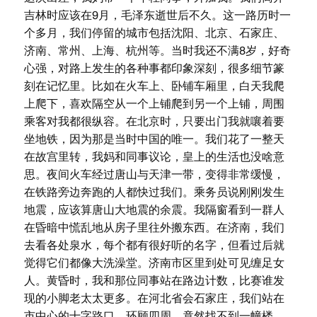
吉林时应该在9月，毛泽东逝世后不久。这一路历时一
个多月，我们停留的城市包括沈阳、北京、石家庄、
济南、常州、上海、杭州等。当时我还不满8岁，好奇
心强，对路上发生的各种事都印象深刻，很多细节篆
刻在记忆里。比如在火车上、卧铺车厢里，白天我爬
上爬下，喜欢隔空从一个上铺爬到另一个上铺，周围
乘客对我都很纵容。在北京时，只要出门我就嚷着要
坐地铁，因为那是当时中国的唯一。我们花了一整天
在故宫里转，我妈和同事议论，皇上的生活也没啥意
思。夜间火车经过唐山与天津一带，变得非常缓慢，
在铁路旁边奔跑的人都快过我们。乘务员说刚刚发生
地震，应该算唐山大地震的余震。我隔窗看到一群人
在昏暗中慌乱地从房子里往外搬东西。在济南，我们
去看各处泉水，每个都有很好听的名字，但看过后就
觉得它们都像大洗澡堂。济南市区里到处可见缠足女
人。黄昏时，我和那位同事站在路边计数，比赛谁发
现的小脚老太太更多。在河北省会石家庄，我们站在
市中心的十字路口，环顾四周，竟然找不到一幢楼