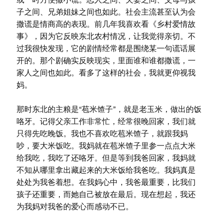
子之间、兄弟姐妹之间也如此。社会主流甚至认为会
撒谎是情商高的表现。前几年我喜欢看《乡村爱情故
事》，因为它反映东北农村情况，让我觉得亲切。不
过我很快发现，它的剧情经常都是围绕某一句谎话展
开的。那个剧确实反映现实，里面谁和谁都撒谎，一
家人之间也如此。看多了这样的社会，我就更仰视我
妈。
那时东北的主粮是“苞米馇子”，就是老玉米，做出的饭
咯牙。记得父亲工作非常忙，经常很晚回家，我们就
只得先吃晚饭。我也不喜欢吃苞米馇子，就跟我妈
吵，要大米饭吃。我妈就在苞米馇子里参一点点大米
给我吃，我吃了还咯牙。但是等到我爸回家，我妈就
不知从哪里拿出藏起来的大米饭给我爸吃。我妈真是
处处为我爸着想。在我妈心中，我爸最重要，比我们
孩子还重要，而她自己被放在最后。现在想起，我还
为我妈对我爸的爱心而感动不已。