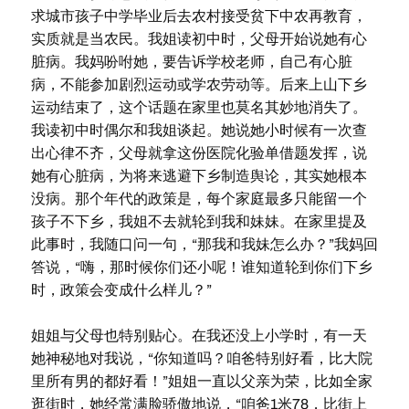
求城市孩子中学毕业后去农村接受贫下中农再教育，
实质就是当农民。我姐读初中时，父母开始说她有心
脏病。我妈吩咐她，要告诉学校老师，自己有心脏
病，不能参加剧烈运动或学农劳动等。后来上山下乡
运动结束了，这个话题在家里也莫名其妙地消失了。
我读初中时偶尔和我姐谈起。她说她小时候有一次查
出心律不齐，父母就拿这份医院化验单借题发挥，说
她有心脏病，为将来逃避下乡制造舆论，其实她根本
没病。那个年代的政策是，每个家庭最多只能留一个
孩子不下乡，我姐不去就轮到我和妹妹。在家里提及
此事时，我随口问一句，“那我和我妹怎么办？”我妈回
答说，“嗨，那时候你们还小呢！谁知道轮到你们下乡
时，政策会变成什么样儿？”
姐姐与父母也特别贴心。在我还没上小学时，有一天
她神秘地对我说，“你知道吗？咱爸特别好看，比大院
里所有男的都好看！”姐姐一直以父亲为荣，比如全家
逛街时，她经常满脸骄傲地说，“咱爸1米78，比街上