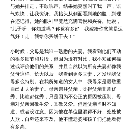
与她并排走，不敢吭声。结果她突然叫了我一声，语
气欢快，让我惊讶。我抬头从侧面看到她的脸，到现
在还记得。她的眼神里竟然充满喜悦和兴奋。她说，
“儿子呀，你知道吗？你爸有多好，我嫁给你爸就是运
气好！走，我给你买饼干去！”
小时候，父母是我唯一熟悉的夫妻。我看到他们互动
的很多细节和片段，但因为没有对比，我不知如何描
述或评价他们的关系，并且自然以为所有夫妻都像我
父母这样。长大以后，我看到更多夫妻，才发现我父
母多么特别。在我所知道的女人中，我母亲是最敬重
自己丈夫的妻子。母亲崇拜父亲，觉得父亲非常优
秀、比谁都优秀，只是因为不公正的原因被压制。母
亲对父亲因敬生爱，又敬又爱。但是父亲当时不知
道、或者没注意。因为他在单位里混得不好、处处被
人欺，自卑还来不及。他不懂老婆和孩子们把他看得
有多高。