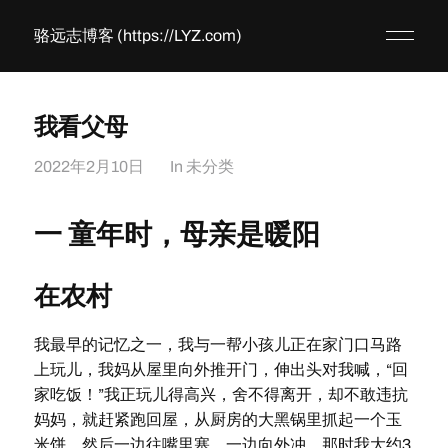
骆远志博客 (https://LYZ.com)
我看父母
2022年2月10日
In
未分类
一 童年时，母亲是暖阳
在农村
我最早的记忆之一，我与一帮小孩儿正在家门口马路
上玩儿，我妈从屋里向外推开门，伸出头对我喊，“回
家吃饭！”我正玩儿得高兴，舍不得离开，却不敢违抗
妈妈，就赶紧跑回屋，从厨房的大黑锅里抓起一个玉
米饼，然后一边往嘴里塞、一边向外冲。那时我大约3