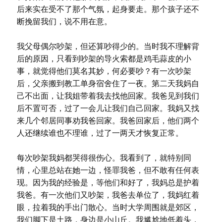
后来实在受不了那个气氛，起身要走。那个孩子还不
断挽留我们，说不用在意。
我父母偶尔吵架，但还算吵得少的。当时我不理解背
后的原因，只看到吵架的导火索都是鸡毛蒜皮的小
事，就觉得他们莫名其妙，何必要吵？有一次吵架
后，父亲搬到教工单身宿舍住了一夜。第二天我妈自
己不出面，让我姐带着我去找他回家。我爸见到我们
后不置可否，过了一会儿让我们自己回家。我妈又找
来几个邻居同事劝我爸回家。我爸回家后，他们两个
人还继续谁也不理谁，过了一两天才恢复正常。
每次吵架我妈都哭得很伤心。我看到了，就特别同
情，心里总站在她一边，怪罪我爸，但不敢有任何表
现。因为我的经验是，等他们和好了，我妈总是护着
我爸。有一次他们又吵架，我爸去单位了，我妈红着
眼，拉着我的手出门散心。当时大学周围就是郊区，
我们脚下是土路，身边是小山丘。我尴尬地低着头，