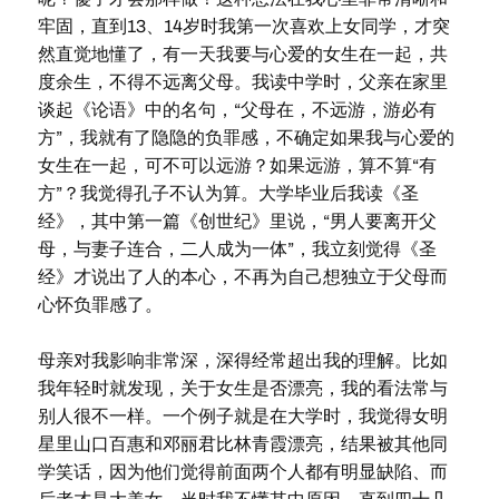
牢固，直到13、14岁时我第一次喜欢上女同学，才突
然直觉地懂了，有一天我要与心爱的女生在一起，共
度余生，不得不远离父母。我读中学时，父亲在家里
谈起《论语》中的名句，“父母在，不远游，游必有
方”，我就有了隐隐的负罪感，不确定如果我与心爱的
女生在一起，可不可以远游？如果远游，算不算“有
方”？我觉得孔子不认为算。大学毕业后我读《圣
经》，其中第一篇《创世纪》里说，“男人要离开父
母，与妻子连合，二人成为一体”，我立刻觉得《圣
经》才说出了人的本心，不再为自己想独立于父母而
心怀负罪感了。
母亲对我影响非常深，深得经常超出我的理解。比如
我年轻时就发现，关于女生是否漂亮，我的看法常与
别人很不一样。一个例子就是在大学时，我觉得女明
星里山口百惠和邓丽君比林青霞漂亮，结果被其他同
学笑话，因为他们觉得前面两个人都有明显缺陷、而