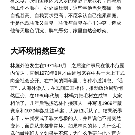
看父母。我们全家因为父亲的缘故下放农村，回城后
他工作不顺心、处处被压制，这些事他当然都懂。他
自视甚高、自我要求更高，不愿承认自己拖累家庭。
于是他既骄傲又自卑，骄傲与自卑在心里冲突，造成
他每天脸色阴沉、脾气恶劣，家里自然会吵架。
大环境悄然巨变
林彪外逃发生在1971年9月，之后这件事只在很小范围
内传达，直到1973年8月才由周恩来在中共十大上正式
向全社会公开。在中间的两年里，各种小道消息、“谣
言”，从海外渗入，在民间口耳相传，推动政治局势悄
然巨变。在1960年代初，林竭力把毛树立成神，大家
相信了。几年后毛拣选林作接班人，并写进1969年版
党章和1970年版宪法草案，大家也听从了。结果纸墨
未干，林就变成了罪大恶极的人，并且说他不是突然
变坏，而是从来都非常坏。如果林真的坏，为什么毛
选他做接班人？如果林不坏，为什么毛要斗他？官方