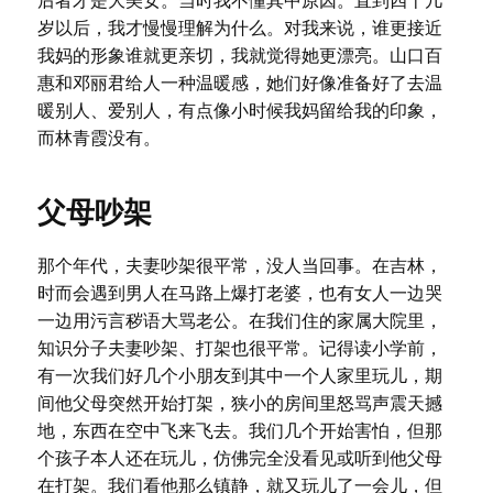
后者才是大美女。当时我不懂其中原因。直到四十几
岁以后，我才慢慢理解为什么。对我来说，谁更接近
我妈的形象谁就更亲切，我就觉得她更漂亮。山口百
惠和邓丽君给人一种温暖感，她们好像准备好了去温
暖别人、爱别人，有点像小时候我妈留给我的印象，
而林青霞没有。
父母吵架
那个年代，夫妻吵架很平常，没人当回事。在吉林，
时而会遇到男人在马路上爆打老婆，也有女人一边哭
一边用污言秽语大骂老公。在我们住的家属大院里，
知识分子夫妻吵架、打架也很平常。记得读小学前，
有一次我们好几个小朋友到其中一个人家里玩儿，期
间他父母突然开始打架，狭小的房间里怒骂声震天撼
地，东西在空中飞来飞去。我们几个开始害怕，但那
个孩子本人还在玩儿，仿佛完全没看见或听到他父母
在打架。我们看他那么镇静，就又玩儿了一会儿，但