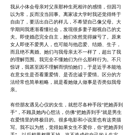
我从小体会母亲对父亲那种生死相许的感情，但因习
以为常，反而没当回事。离家读大学时我还觉得终于
自由了，要活出自己的样儿，不希望自己像父母。大
学期间我逐渐看懂社会，发现很多妻子鄙视自己的丈
夫。即使婚恋完全自主，她们依然觉得嫁亏了。原来
女人即使不爱男人，也可能与他恋爱、结婚、生子，
而且绝不离婚。她们与我母亲太不一样了，超出了我
的理解范围。我完全不懂她们为什么那样行为。不只
惊讶，我甚至因不理解而惧怕她们，于是近乎本能地
在意女生是否看重爱情、是否忠诚于爱情。区分的方
法经常也简单粗略，就是看她做人做事是否类似我母
亲。
有些朋友遇见心仪的女生，就想尽各种手段“把她弄到
手”，不顾及她内心想法，仿佛“把她弄到手”就是男生
在爱情里的终极目的。很多电影和小说里也有这类描
写。我不以为然，觉得如果女生不爱你，你“把她弄到
手”，以后想甩都甩不掉，岂不造成你自己的人生灾