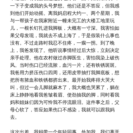
一下子变成我的头号梦想。他们还是不答应，但我感
到他们开始动摇。离我妈启程大约一、两个星期，我
与一帮孩子在我家附近一幢未完工的大楼工地里玩
儿，一根长钉扎进我脚板，大概有一寸深。我害怕如
果父母发现，我就去不成上海了，于是假装什么事也
没有。不过走路时我忍不住疼，一瘸一拐。到了晚
上，我爸发现了。他听说事情经过后大惊，立刻决定
亲手处理。他在农村做过赤脚医生，害怕我染上破伤
风。当时伤口已经流脓，血污一片，还有铁锈斑斑。
我爸用力挤压伤口四周，还用皮带抽打我脚底板，想
把所有脓血和铁锈都挤出来。最开始我疼得大哭大
叫，但过一会儿脚就麻木了，我大概也哭累了，躺在
床上静静地看我爸皱着眉、使劲抽我的脚，同时看我
妈和姐妹们因为可怜我不停流眼泪。这件事之后，父
母心软了，答应如果伤口不感染，我就可以跟我妈
去。
这次出差，我妈带一个年轻同事，外加我。我们离开