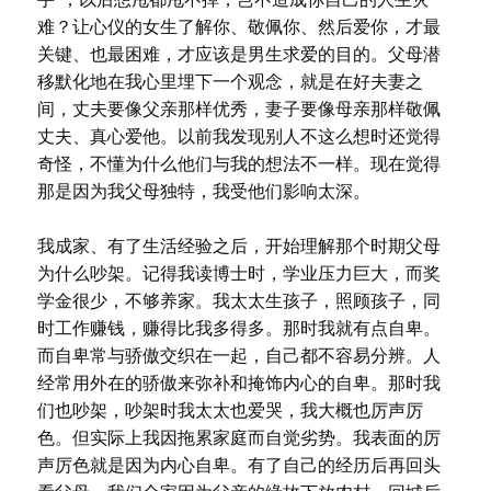
难？让心仪的女生了解你、敬佩你、然后爱你，才最
关键、也最困难，才应该是男生求爱的目的。父母潜
移默化地在我心里埋下一个观念，就是在好夫妻之
间，丈夫要像父亲那样优秀，妻子要像母亲那样敬佩
丈夫、真心爱他。以前我发现别人不这么想时还觉得
奇怪，不懂为什么他们与我的想法不一样。现在觉得
那是因为我父母独特，我受他们影响太深。
我成家、有了生活经验之后，开始理解那个时期父母
为什么吵架。记得我读博士时，学业压力巨大，而奖
学金很少，不够养家。我太太生孩子，照顾孩子，同
时工作赚钱，赚得比我多得多。那时我就有点自卑。
而自卑常与骄傲交织在一起，自己都不容易分辨。人
经常用外在的骄傲来弥补和掩饰内心的自卑。那时我
们也吵架，吵架时我太太也爱哭，我大概也厉声厉
色。但实际上我因拖累家庭而自觉劣势。我表面的厉
声厉色就是因为内心自卑。有了自己的经历后再回头