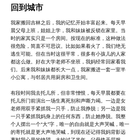
回到城市
我家搬回吉林之后，我的记忆开始丰富起来。每天早
晨父母上班，姐姐上学，我和妹妹被反锁在家里。当
时的家其实只是一个房间。按现在的标准，这种做法
很危险，简直不可思议。比如如果着火了，我们绝无
逃生可能。但在当时这很平常，很多有小孩儿的人家
都这么做。好在大学老师不坐班，我妈经常回家看我
们。后来我和妹妹都长大一点，我家搬进一套一室半
小公寓，与邻居共用厨房和卫生间。
有段时间我去托儿所，但非常憎恨，每天早晨都要在
托儿所门前演出一场生离死别和声嘶力竭。一边是女
老师用双手紧抓我一只手，防止我挣脱；另一边是我
一只手紧抓我妈身上的任何东西，防止她挣脱。我整
个人摆出一个“大”字，唯一的自由就是大声哭喊，唯一
的寄托就是更大声地哭喊，到现在还记得我妈背影远
离时我心里的绝望。大约过了半年，父母终于屈服