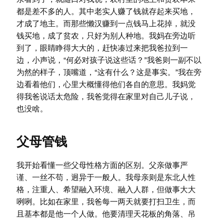
都是差不多的人。其中老实人赚了钱就存起来买地，
才成了地主。而那些懒汉赚到一点钱马上花掉，就没
钱买地，成了贫农，只好为别人种地。我妈在旁边听
到了，眼睛睁得大大的，赶快凑过来把我爸拉到一
边，小声说，“何必对孩子说这些话？”我爸则一副不以
为然的样子，顶嘴道，“这有什么？这是事实。”我在旁
边看着他们，心里大概懂得他们各自的意思。我妈觉
得我爸说话太危险，我爸觉得在家里对自己儿子说，
也没啥。
父母管钱
我开始看懂一些父母性格方面的区别。父亲做事严
谨、一丝不苟，迥异于一般人。我母亲则是东北人性
格，注重人、希望融入环境、融入人群，但做事大大
咧咧。比如在家里，我爸每一两天就要打扫卫生，而
且基本都是他一个人做。他要清理天花板的角落、吊