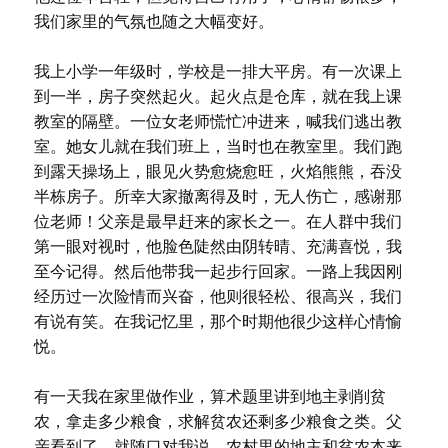
我们家里的气氛也随之大幅变好。
我上小学一年级时，学校是一排大平房。有一次课上
到一半，房子突然起火。起火点是仓库，就在我上课
教室的隔壁。一位女老师慌忙冲进来，喊我们逃出教
室。她女儿就在我们班上，当时也在教室里。我们跑
到露天操场上，眼见火势愈烧愈旺，火焰熊熊，吞没
半栋房子。所幸大家撤离得及时，无人伤亡，感谢那
位老师！父亲是最早赶来的家长之一。在人群中我们
第一眼对视时，他脸色陡然由阴转晴、充满喜悦，我
至今记得。然后他带我一起步行回家。一路上我因刚
经历过一次险情而兴奋，他则很轻松、很高兴，我们
有说有笑。在我记忆里，那个时期他很少这样心情愉
悦。
有一天我在家里做作业，算术题里讲到地主剥削贫
农，拿走多少粮食，求解贫农还剩多少粮食之类。父
亲看到了，就随口对我说，农村里的地主和贫农本来