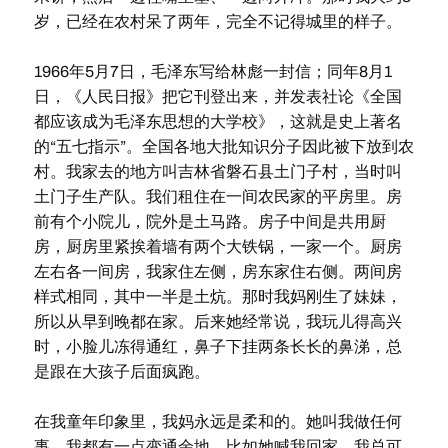
岁，已经在农村呆了两年，完全不记得城里的样子。
1966年5月7日，毛泽东写给林彪一封信；同年8月1
日，《人民日报》把它刊登出来，并发表社论《全国
都应该成为毛泽东思想的大学校》，这就是史上著名
的“五七指示”。全国各地大批知识分子因此被下放到农
村。我家去的地方叫吉林省磐石县土门子村，当时叫
土门子生产队。我们租住在一间农民家的平房里。房
前有个小院儿，院外是土马路。房子中间是共用厨
房，厨房里紧挨着墙有两个大铁锅，一家一个。厨房
左右各一间房，我家住左侧，房东家住右侧。两间房
样式相同，其中一半是土炕。那时我妈刚生了妹妹，
所以从早到晚都在家。后来她经常说，我玩儿得高兴
时，小脸儿冻得通红，鼻子下挂两条长长的鼻涕，总
是跟在大孩子后面疯跑。
在我童年印象里，我妈永远是柔和的。她叫我做任何
事，我都有一点变通余地。比如她喊我回家，我总可