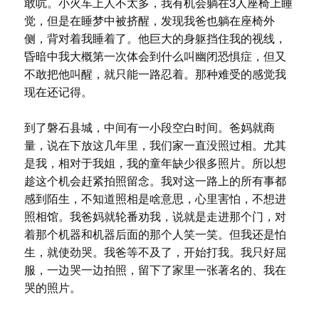
敢吭。小火车上人不太多，我有机会躺在3人座椅上睡
觉，但是在睡梦中被挤醒，发现我爸也躺在座椅外
侧，背对着我睡着了。他巨大的身躯挡住我的视线，
昏暗中我大概第一次体会到什么叫幽闭恐惧症，但又
不敢把他叫醒，就只能一路忍着。那种难受的感觉我
现在还记得。
到了磐石县城，中间有一小段空白时间。爸妈就商
量，说在下放这几年里，我们家一直没照过相。尤其
是我，相对于我姐，我的童年缺少很多照片。所以想
趁这个机会赶紧拍照留念。我对这一路上的所有事都
感到陌生，不知道照相是啥意思，心里害怕，不想进
照相馆。我爸妈就轮番劝我，说就是走进那个门，对
着那个机器和机器后面的那个人笑一笑。但我还是怕
生，就使劲哭。我爸等不及了，开始打我。我只好屈
服，一边哭一边拍照，留下了家里一张著名的、我在
哭的照片。