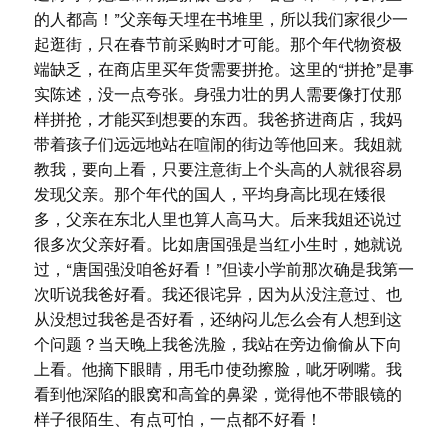
的人都高！”父亲每天埋在书堆里，所以我们家很少一
起逛街，只在春节前采购时才可能。那个年代物资极
端缺乏，在商店里买年货需要拼抢。这里的“拼抢”是事
实陈述，没一点夸张。身强力壮的男人需要像打仗那
样拼抢，才能买到想要的东西。我爸挤进商店，我妈
带着孩子们远远地站在喧闹的街边等他回来。我姐就
教我，要向上看，只要注意街上个头高的人就很容易
发现父亲。那个年代的国人，平均身高比现在矮很
多，父亲在东北人里也算人高马大。后来我姐还说过
很多次父亲好看。比如唐国强是当红小生时，她就说
过，“唐国强没咱爸好看！”但读小学前那次确是我第一
次听说我爸好看。我还很诧异，因为从没注意过、也
从没想过我爸是否好看，还纳闷儿怎么会有人想到这
个问题？当天晚上我爸洗脸，我站在旁边偷偷从下向
上看。他摘下眼睛，用毛巾使劲擦脸，呲牙咧嘴。我
看到他深陷的眼窝和高耸的鼻梁，觉得他不带眼镜的
样子很陌生、有点可怕，一点都不好看！