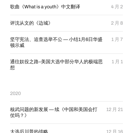
歌曲《What is a youth》中文翻译
4 月 2
评沈从文的《边城》
2 月 8
坚守宪法、追查选举不公 — 小结1月6日华盛
1 月 7
顿示威
通往奴役之路–美国大选中部分华人的极端思
1 月 1
想
2020
核武问题的新发展 — 续《中国和美国会打
12 月 21
仗吗？》
大选后川普的战略
12 月 16